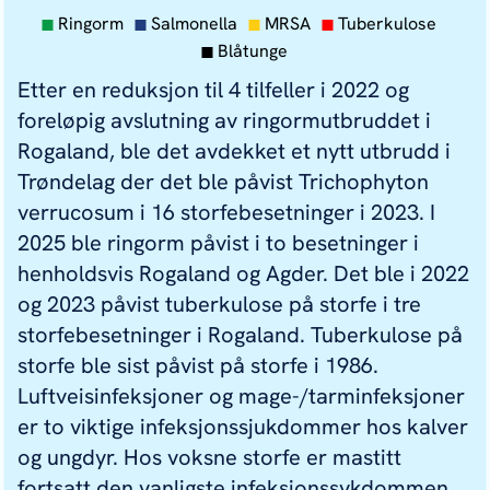
Ringorm
Salmonella
MRSA
Tuberkulose
Blåtunge
Etter en reduksjon til 4 tilfeller i 2022 og
foreløpig avslutning av ringormutbruddet i
Rogaland, ble det avdekket et nytt utbrudd i
Trøndelag der det ble påvist
Trichophyton
verrucosum
i 16 storfebesetninger i 2023. I
2025 ble ringorm påvist i to besetninger i
henholdsvis Rogaland og Agder. Det ble i 2022
og 2023 påvist tuberkulose på storfe i tre
storfebesetninger i Rogaland. Tuberkulose på
storfe ble sist påvist på storfe i 1986.
Luftveisinfeksjoner og mage-/tarminfeksjoner
er to viktige infeksjonssjukdommer hos kalver
og ungdyr. Hos voksne storfe er mastitt
fortsatt den vanligste infeksjonssykdommen