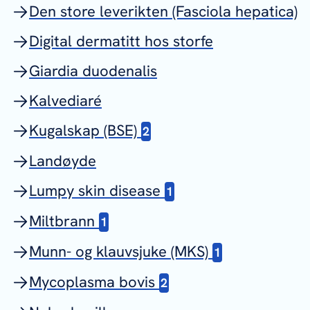
Den store leverikten (Fasciola hepatica)
Digital dermatitt hos storfe
Giardia duodenalis
Kalvediaré
Kugalskap (BSE)
2
Landøyde
Lumpy skin disease
1
Miltbrann
1
Munn- og klauvsjuke (MKS)
1
Mycoplasma bovis
2