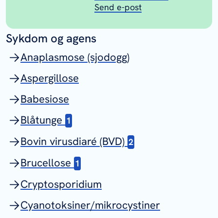
Send e-post
Sykdom og agens
Anaplasmose (sjodogg)
Aspergillose
Babesiose
Blåtunge
1
Bovin virusdiaré (BVD)
2
Brucellose
1
Cryptosporidium
Cyanotoksiner/mikrocystiner