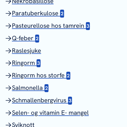
Nekrobasillose
Paratuberkulose
2
Pasteurellose hos tamrein
3
Q-feber
2
Raslesjuke
Ringorm
3
Ringorm hos storfe
2
Salmonella
2
Schmallenbergvirus
3
Selen- og vitamin E- mangel
Sviknott