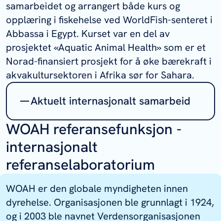
samarbeidet og arrangert både kurs og
opplæring i fiskehelse ved WorldFish-senteret i
Abbassa i Egypt. Kurset var en del av
prosjektet «Aquatic Animal Health» som er et
Norad-finansiert prosjekt for å øke bærekraft i
akvakultursektoren i Afrika sør for Sahara.
Aktuelt internasjonalt samarbeid
WOAH referansefunksjon -
Rabiesprosjekt i Malawi
har som mål å
styrke én Helse-systemet i landet for
internasjonalt
en mer effektiv bekjempelse av
referanselaboratorium
sykdommen rabies.
Les mer her.
Én helse-utdanning i Etiopia og
WOAH er den globale myndigheten innen
Malawi
er et prosjekt som har fokus
dyrehelse. Organisasjonen ble grunnlagt i 1924,
på å bygge én helse-kompetanse på
og i 2003 ble navnet Verdensorganisasjonen