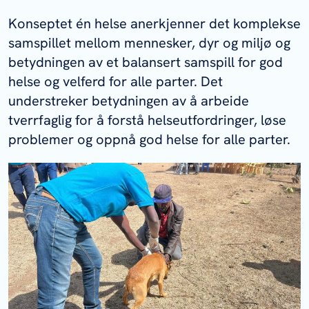
Germundsson Hauge
Konseptet én helse anerkjenner det komplekse
Kontaktperson for vilt –
Jørn Våge
samspillet mellom mennesker, dyr og miljø og
betydningen av et balansert samspill for god
helse og velferd for alle parter. Det
understreker betydningen av å arbeide
tverrfaglig for å forstå helseutfordringer, løse
problemer og oppnå god helse for alle parter.