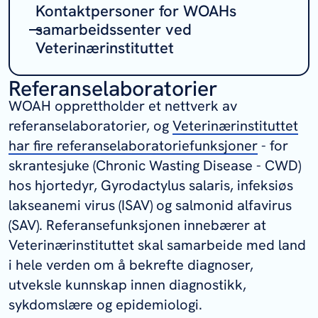
Kontaktpersoner for WOAHs
samarbeidssenter ved
Veterinærinstituttet
Referanselaboratorier
Epidemiologi og risikovurdering av
sykdommer hos akvatiske dyr
WOAH opprettholder et nettverk av
(Europa) –
Saraya Tavornpanich
referanselaboratorier, og
Veterinærinstituttet
Dyrehelseøkonomi –
Cecilie Sviland
har fire referanselaboratoriefunksjoner
- for
Walde
skrantesjuke (Chronic Wasting Disease - CWD)
hos hjortedyr,
Gyrodactylus salaris
, infeksiøs
lakseanemi virus (ISAV) og salmonid alfavirus
(SAV). Referansefunksjonen innebærer at
Veterinærinstituttet skal samarbeide med land
i hele verden om å bekrefte diagnoser,
utveksle kunnskap innen diagnostikk,
sykdomslære og epidemiologi.