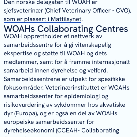
fiskehelse, epidemiologi og
Den norske delegaten til WOAH er
helseøkonomi i Afrika sør for Sahara
sjefsveterinær (Chief Veterinary Officer - CVO),
og Sør-Asia.
Les mer her.
som er plassert i Mattilsynet
.
WOAHs Collaborating Centres
Aquatiq Animal Health (AHA)
er et
prosjekt finansiert av Norad som skal
WOAH opprettholder et nettverk av
bidra til bærekraftig havbruksutvikling
samarbeidssentre for å gi vitenskapelig
i Afrika.
Les mer her
ekspertise og støtte til WOAH og dets
Samarbeid med
Food and Agriculture
medlemmer, samt for å fremme internasjonalt
Organization
(FAO) for å utvikle et
samarbeid innen dyrehelse og velferd.
konsept for Progressive Management
Samarbeidssentrene er utpekt for spesifikke
Pathway for Aquaculture Biosecurity.
fokusområder. Veterinærinstituttet er WOAHs
Les mer her.
samarbeidssenter for epidemiologi og
Ledelse av arbeidsgruppen til
G.
risikovurdering av sykdommer hos akvatiske
Salaris
fra NASCO
(North Atlantic
dyr (Europa), og er også en del av WOAHs
Salmon Conservation Organization).
europeiske samarbeidssenter for
Les mer her.
dyrehelseøkonomi (CCEAH- Collaborating