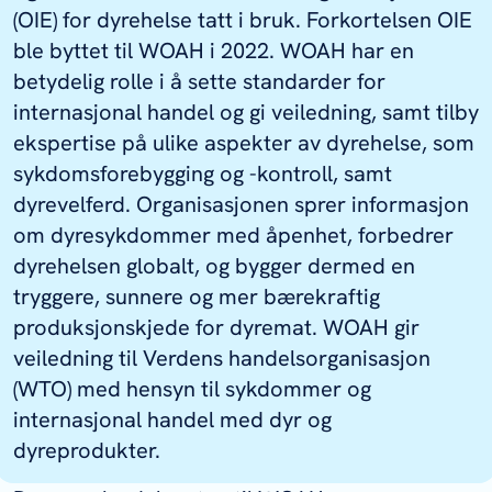
universitetsnivå.
Les mer her.
(OIE) for dyrehelse tatt i bruk. Forkortelsen OIE
Norad-prosjektet One Health –
ble byttet til WOAH i 2022. WOAH har en
kontroll av zoonotiske sykdommer og
betydelig rolle i å sette standarder for
antibiotikaresistens i
internasjonal handel og gi veiledning, samt tilby
melkeverdikjeden i Malawi, Etiopia og
ekspertise på ulike aspekter av dyrehelse, som
Tanzania
».
Les mer her.
sykdomsforebygging og -kontroll, samt
Deltakelse i NORAD-programmet
dyrevelferd. Organisasjonen sprer informasjon
«Fisk for utvikling»
i Ghana og
om dyresykdommer med åpenhet, forbedrer
Colombia (Fish Health Management).
dyrehelsen globalt, og bygger dermed en
Les mer her.
tryggere, sunnere og mer bærekraftig
Økt kunnskap om antibiotikaresistens
produksjonskjede for dyremat. WOAH gir
(AMR) i Tanzania
, ved bruk av en én
veiledning til Verdens handelsorganisasjon
helse-tilnærming. Hovedmålet er å
(WTO) med hensyn til sykdommer og
redusere utviklingen og spredningen
internasjonal handel med dyr og
av AMR.
Les mer her.
dyreprodukter.
Samarbeid med WorldFish
om