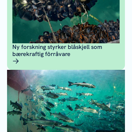
Ny forskning styrker blåskjell som
bærekraftig fôrråvare