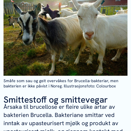
Småfe som sau og geit overvåkes for Brucella-bakteriar, men
bakterien er ikke påvist i Noreg. Illustrasjonsfoto: Colourbox
Smittestoff og smittevegar
Årsaka til brucellose er fleire ulike artar av
bakterien
Brucella
. Bakteriane smittar ved
inntak av upasteurisert mjølk og produkt av