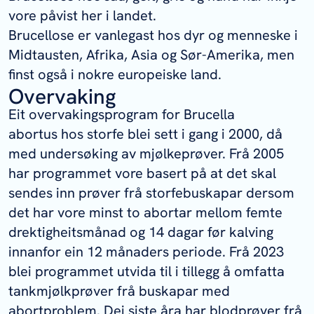
vore påvist her i landet.
Brucellose er vanlegast hos dyr og menneske i
Midtausten, Afrika, Asia og Sør-Amerika, men
finst også i nokre europeiske land.
Overvaking
Eit overvakingsprogram for
Brucella
abortus
hos storfe blei sett i gang i 2000, då
med undersøking av mjølkeprøver. Frå 2005
har programmet vore basert på at det skal
sendes inn prøver frå storfebuskapar dersom
det har vore minst to abortar mellom femte
drektigheitsmånad og 14 dagar før kalving
innanfor ein 12 månaders periode. Frå 2023
blei programmet utvida til i tillegg å omfatta
tankmjølkprøver frå buskapar med
abortproblem. Dei siste åra har blodprøver frå