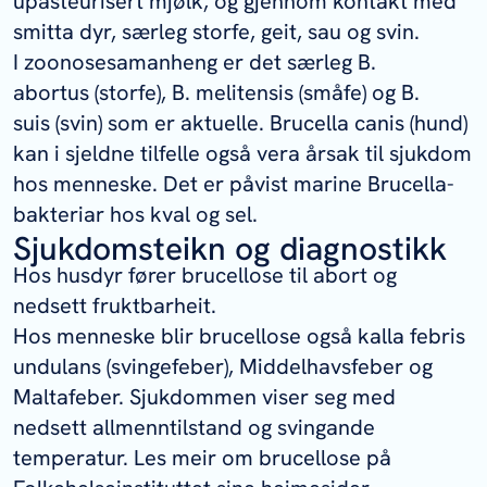
upasteurisert mjølk, og gjennom kontakt med
smitta dyr, særleg storfe, geit, sau og svin.
I zoonosesamanheng er det særleg
B.
abortus
(storfe),
B. melitensis
(småfe) og
B.
suis
(svin) som er aktuelle.
Brucella canis
(hund)
kan i sjeldne tilfelle også vera årsak til sjukdom
hos menneske. Det er påvist marine
Brucella
-
bakteriar hos kval og sel.
Sjukdomsteikn og diagnostikk
Hos husdyr fører brucellose til abort og
nedsett fruktbarheit.
Hos menneske blir brucellose også kalla febris
undulans (svingefeber), Middelhavsfeber og
Maltafeber. Sjukdommen viser seg med
nedsett allmenntilstand og svingande
temperatur. Les meir om brucellose på