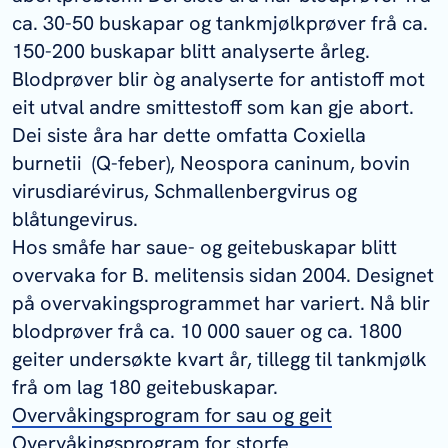
ca. 30-50 buskapar og tankmjølkprøver frå ca.
150-200 buskapar blitt analyserte årleg.
Blodprøver blir òg analyserte for antistoff mot
eit utval andre smittestoff som kan gje abort.
Dei siste åra har dette omfatta
Coxiella
burnetii
(Q-feber),
Neospora caninum
, bovin
virusdiarévirus, Schmallenbergvirus og
blåtungevirus.
Hos småfe har saue- og geitebuskapar blitt
overvaka for
B. melitensis
sidan 2004. Designet
på overvakingsprogrammet har variert. Nå blir
blodprøver frå ca. 10 000 sauer og ca. 1800
geiter undersøkte kvart år, tillegg til tankmjølk
frå om lag 180 geitebuskapar.
Overvåkingsprogram for sau og geit
Overvåkingsprogram for storfe