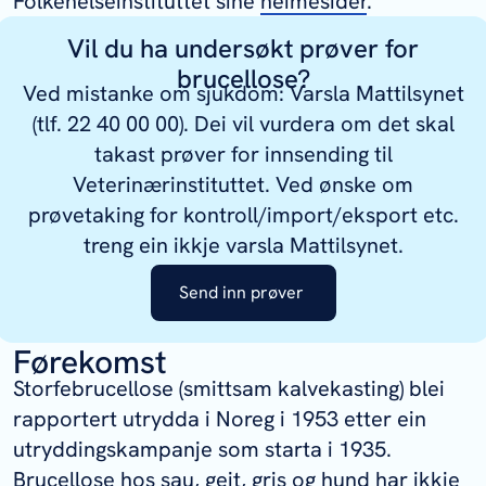
Folkehelseinstituttet sine
heimesider
.
Vil du ha undersøkt prøver for
brucellose?
Ved mistanke om sjukdom: Varsla Mattilsynet
(tlf. 22 40 00 00). Dei vil vurdera om det skal
takast prøver for innsending til
Veterinærinstituttet. Ved ønske om
prøvetaking for kontroll/import/eksport etc.
treng ein ikkje varsla Mattilsynet.
Send inn prøver
Førekomst
Storfebrucellose (smittsam kalvekasting) blei
rapportert utrydda i Noreg i 1953 etter ein
utryddingskampanje som starta i 1935.
Brucellose hos sau, geit, gris og hund har ikkje