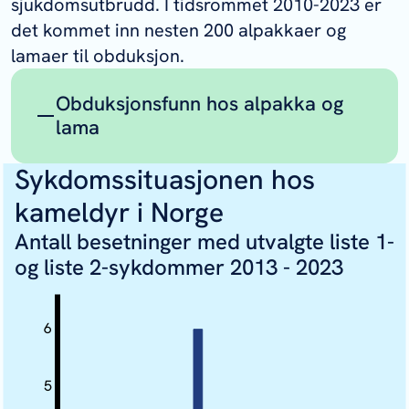
2-sykdom.
sjukdomsutbrudd. I tidsrommet 2010-2023 er
Alle overvåkingsprogrammer
det kommet inn nesten 200 alpakkaer og
lamaer til obduksjon.
Obduksjonsfunn hos alpakka og
lama
Sykdomssituasjonen hos
Ved obduksjon av aborterte fostre og
dødfødte er det ikke påvist infeksiøse
kameldyr i Norge
årsaker.
Antall besetninger med utvalgte liste 1-
Hos levende fødte dyr som døde i
og liste 2-sykdommer 2013 - 2023
første leveuke, var
fødselskomplikasjoner, lav
fødselsvekt, mangelfull tilgang på
6
råmjølk/mjølk og bakterieinfeksjoner
viktigste og mest sannsynlige
5
dødsårsaker.