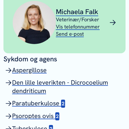
Michaela Falk
Veterinær/Forsker
Vis telefonnummer
Send e-post
Sykdom og agens
Aspergillose
Den lille leverikten - Dicrocoelium
dendriticum
Paratuberkulose
2
Psoroptes ovis
2
Tuberkulose
2