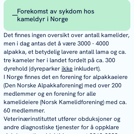
Forekomst av sykdom hos
kameldyr i Norge
I 2015 ble
Det finnes ingen oversikt over antall kamelider,
paratuberkulosebakterien
Mycobacteriu
men i dag antas det å være 3000 - 4000
mavium
subspecies
paratuberculosis
for
alpakka, et betydelig lavere antall lama og ca.
første gang påvist i avføringsprøver fra
tre kameler her i landet fordelt på ca. 300
alpakka i to besetninger. De to dyrene
dyrehold (dyreparker
ikke
inkludert).
som testet positivt, hadde begge en
I Norge finnes det en forening for alpakkaeiere
lavgradig infeksjon som ikke kunne
(Den Norske Alpakkaforening) med over 200
gjenfinnes ved seinere undersøkelser av
medlemmer og en forening for alle
dyra. Begge dyrene var importerte
kamelideiere (Norsk Kamelidforening) med ca.
alpakka eldre enn 7 år, men det er ikke
60 medlemmer.
avklart om de er blitt smitta før import
Veterinærinstituttet utfører obduksjoner og
eller i Norge. Paratuberkulose er en liste
andre diagnostiske tjenester for å oppklare