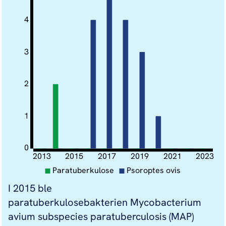
Hos dyr eldre enn en uke ble mage-
4
tarmparasitter og mangler ved fôring
funnet som viktigste og mest
3
sannsynlige dødsårsaker på
avmagrede dyr, mens hjertesvikt,
forgiftning, bakterieinfeksjoner og
2
skjelettskader dominerte på dyr i
normal ernæringstilstand.
1
0
2013
2015
2017
2019
2021
2023
Paratuberkulose
Psoroptes ovis
I 2015 ble
paratuberkulosebakterien
Mycobacterium
avium
subspecies
paratuberculosis
(MAP)