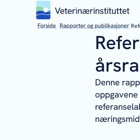
Forside
Rapporter og publikasjoner
Ref
Refer
årsr
Denne rapp
oppgavene o
referansela
næringsmidl