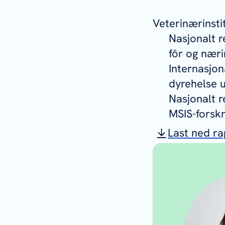
Veterinærinsti
Nasjonalt r
fôr og næri
Internasjon
dyrehelse u
Nasjonalt r
MSIS-forskr
Last ned r