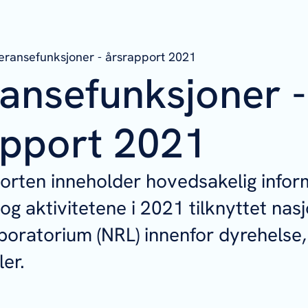
eransefunksjoner - årsrapport 2021
ansefunksjoner -
apport 2021
orten inneholder hovedsakelig info
g aktivitetene i 2021 tilknyttet nasj
boratorium (NRL) innenfor dyrehelse,
er.