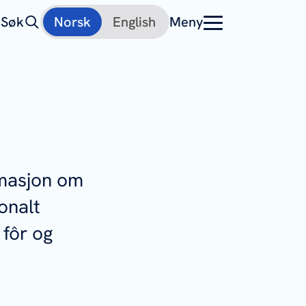
Søk
Norsk
English
Meny
rmasjon om
onalt
 fôr og