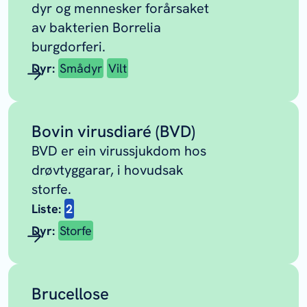
dyr og mennesker forårsaket
av bakterien
Borrelia
burgdorferi.
Dyr:
Smådyr
Vilt
Bovin virusdiaré (BVD)
BVD er ein virussjukdom hos
drøvtyggarar, i hovudsak
storfe.
Liste:
2
Dyr:
Storfe
Brucellose