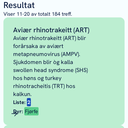
Resultat
Viser
11
-
20
av totalt
184
treff.
Aviær rhinotrakeitt (ART)
Aviær rhinotrakeitt (ART) blir
forårsaka av aviært
metapneumovirus (AMPV).
Sjukdomen blir òg kalla
swollen head syndrome (SHS)
hos høns og turkey
rhinotracheitis (TRT) hos
kalkun.
Liste:
2
Dyr:
Fjørfe