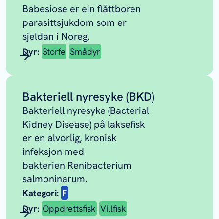
Babesiose er ein flåttboren
parasittsjukdom som er
sjeldan i Noreg.
Dyr:
Storfe
Smådyr
Bakteriell nyresyke (BKD)
Bakteriell nyresyke (Bacterial
Kidney Disease) på laksefisk
er en alvorlig, kronisk
infeksjon med
bakterien
Renibacterium
salmoninarum
.
Kategori:
F
Dyr:
Oppdrettsfisk
Villfisk