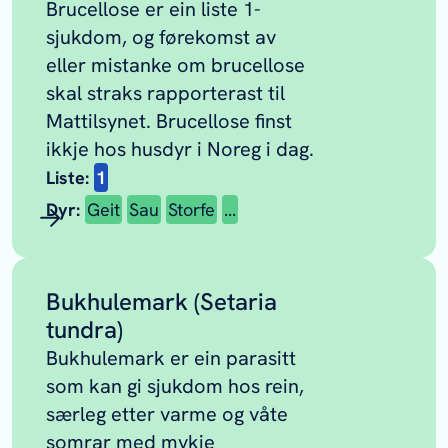
Brucellose er ein liste 1-
sjukdom, og førekomst av
eller mistanke om brucellose
skal straks rapporterast til
Mattilsynet. Brucellose finst
ikkje hos husdyr i Noreg i dag.
Liste:
1
Dyr:
Geit
Sau
Storfe
...
Bukhulemark (Setaria
tundra)
Bukhulemark er ein parasitt
som kan gi sjukdom hos rein,
særleg etter varme og våte
somrar med mykje