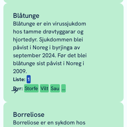
Blåtunge
Blåtunge er ein virussjukdom
hos tamme drøvtyggarar og
hjortedyr. Sjukdommen blei
påvist i Noreg i byrjinga av
september 2024. Før det blei
blåtunge sist påvist i Noreg i
2009.
Liste:
1
Dyr:
Storfe
Vilt
Sau
...
Borreliose
Borreliose er en sykdom hos