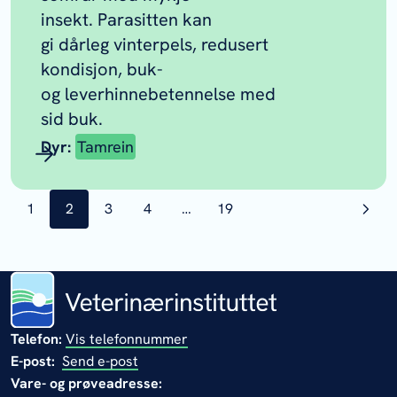
insekt. Parasitten kan
gi dårleg vinterpels, redusert
kondisjon, buk-
og leverhinnebetennelse med
sid buk.
Dyr:
Tamrein
side
1
side
2
side
3
side
4
…
side
19
Telefon:
Vis telefonnummer
E-post:
Send e-post
Vare- og prøveadresse: