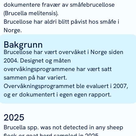
dokumentere fravær av småfebrucellose
(
Brucella melitensis
).
Brucellose har aldri blitt påvist hos småfe i
Norge.
Bakgrunn
Brucellose har vært overvåket i Norge siden
2004. Designet og måten
overvåkingsprogrammene har vært satt
sammen på har variert.
Overvåkningsprogrammet ble evaluert i 2007,
og er dokumentert i egen egen rapport.
2025
Brucella
spp. was not detected in any sheep
flock or goat herd sampled in 2025
.