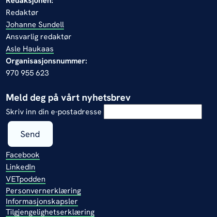
Redaksjonen:
Redaktør
Johanne Sundell
Ansvarlig redaktør
Asle Haukaas
Organisasjonsnummer:
970 955 623
Meld deg på vårt nyhetsbrev
Skriv inn din e-postadresse
Send
Facebook
LinkedIn
VETpodden
Personvernerklæring
Informasjonskapsler
Tilgjengelighetserklæring