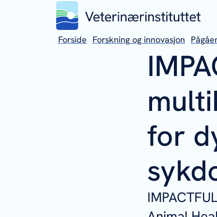
Forside
Forskning og innovasjon
Pågåen
IMPAC
multi
for d
sykd
IMPACTFUL 
Animal Heal