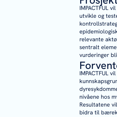
IMPACTFUL vil
utvikle og tes
kontrollstrate
epidemiologis
relevante aktø
sentralt eleme
vurderinger bl
Forvent
IMPACTFUL vil 
kunnskapsgrunn
dyresykdommer.
nivåene hos my
Resultatene vi
bidra til bære