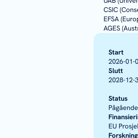
UAB (Unive
CSIC (Conse
EFSA (Euro
AGES (Austr
Start
2026-01-
Slutt
2028-12-
Status
Pågående
Finansier
EU Prosje
Forsknin