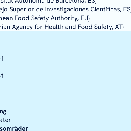
rsitat Autònoma de Barcelona, ES)
jo Superior de Investigaciones Científicas, ES
pean Food Safety Authority, EU)
ian Agency for Health and Food Safety, AT)
01
31
ing
kter
gsområder