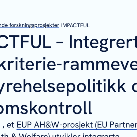
de forskningsprosjekter
IMPACTFUL
TFUL – Integrer
kriterie-rammev
yrehelsepolitikk 
omskontroll
, et
EUP AH&W-prosjekt (EU Partner
th & Welfare)
utvikler integrerte