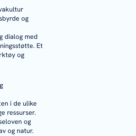
vakultur
msbyrde og
g dialog med
ningsstøtte. Et
rktøy og
ig
en i de ulike
e ressurser.
seloven og
av og natur.