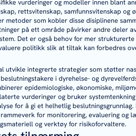
fikke vurderinger og modeller innen blant an
nskap, rettsvitenskap, samfunnsvitenskap og 
er metoder som kobler disse disiplinene samm
ninger på ett område påvirker andre deler a
tem. Det er også behov for mer strukturerte
luere politikk slik at tiltak kan forbedres ove
 utvikle integrerte strategier som støtter na
 beslutningstakere i dyrehelse- og dyrevelferds
mbinerer epidemiologiske, økonomiske, miljøm
laterte vurderinger og bruker systemtenkning
alyse for å gi et helhetlig beslutningsgrunnlag. I
t rammeverk for monitorering, evaluering og l
smateriell og verktøy for risikoforvaltere.
tets tilnærming