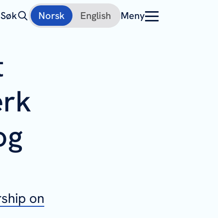
Søk
Norsk
English
Meny
t
erk
og
ship on