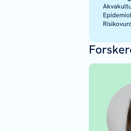
Akvakultu
Epidemiolo
Risikovur
Forsker