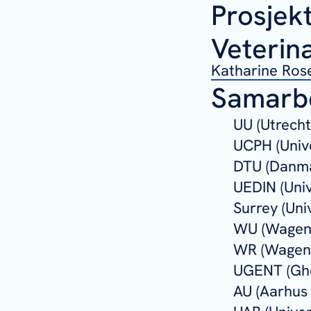
Prosjekt
Veterinæ
Katharine Ros
Samarbe
UU (Utrecht
UCPH (Univ
DTU (Danma
UEDIN (Univ
Surrey (Uni
WU (Wageni
WR (Wageni
UGENT (Ghe
AU (Aarhus 