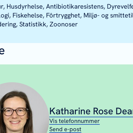
r, Husdyrhelse, Antibiotikaresistens, Dyrevelf
gi, Fiskehelse, Fôrtrygghet, Miljø- og smitteti
dering, Statistikk, Zoonoser
e
Katharine Rose Dea
Vis telefonnummer
Send e-post