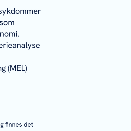
yresykdommer
 som
onomi.
erieanalyse
ng (MEL)
g finnes det