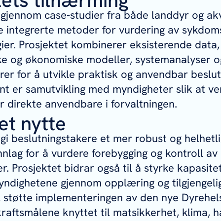
 gjennom case‑studier fra både landdyr og ak
te integrerte metoder for vurdering av sykdo
gier. Prosjektet kombinerer eksisterende data,
ke og økonomiske modeller, systemanalyser o
rer for å utvikle praktisk og anvendbar beslut
nt er samutvikling med myndigheter slik at ve
ir direkte anvendbare i forvaltningen.
et nytte
gi beslutningstakere et mer robust og helhetl
lag for å vurdere forebygging og kontroll av
 Prosjektet bidrar også til å styrke kapasitet
ndighetene gjennom opplæring og tilgjengelig
l støtte implementeringen av den nye Dyrehel
kraftsmålene knyttet til matsikkerhet, klima, h