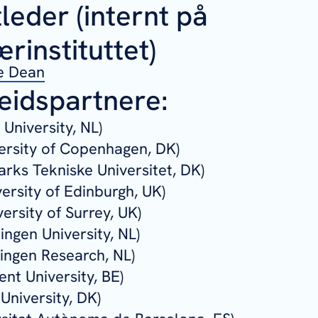
leder (internt på
rinstituttet)
e Dean
idspartnere:
 University, NL)
ersity of Copenhagen, DK)
rks Tekniske Universitet, DK)
ersity of Edinburgh, UK)
versity of Surrey, UK)
ngen University, NL)
ngen Research, NL)
nt University, BE)
University, DK)