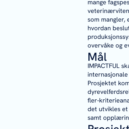
mange fagspesi
veterinærvite
som mangler, 
hvordan beslut
produksjonssys
overvåke og eva
Mål
IMPACTFUL skal
internasjonale
Prosjektet ko
dyrevelferdsre
fler‑kriteriean
det utvikles e
samt opplæring
Prosjek