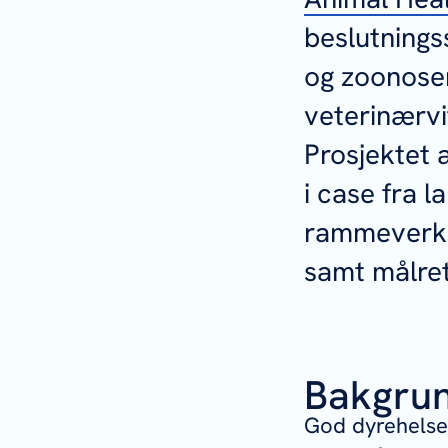
beslutnings
og zoonoser
veterinærv
Prosjektet 
i case fra 
rammeverk f
samt målret
Bakgru
God dyrehelsef