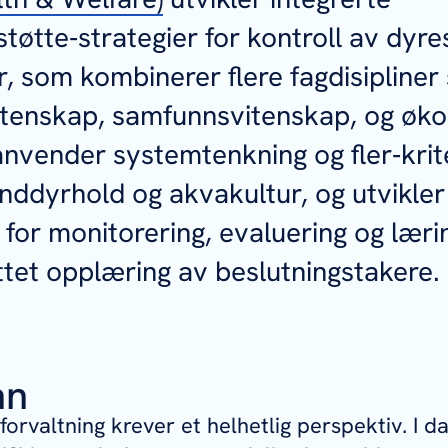
støtte‑strategier for kontroll av d
, som kombinerer flere fagdisipliner
itenskap, samfunnsvitenskap, og øk
anvender systemtenkning og fler‑krit
landdyrhold og akvakultur, og utvikler
or monitorering, evaluering og læri
tet opplæring av beslutningstakere.
nn
orvaltning krever et helhetlig perspektiv. I da