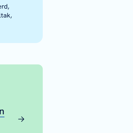
erd,
ltak,
n