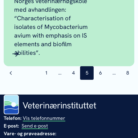
Norges veterinærhøgskole
med avhandlingen:
“Characterisation of
isolates of Mycobacterium
avium with emphasis on IS
elements and biofilm
abilities”.
side
1
…
side
4
side
5
side
6
…
side
8
Telefon:
Vis telefonnummer
E-post:
Send e-post
Vare- og prøveadresse: