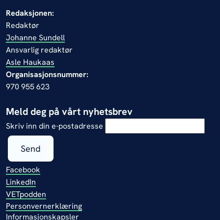
Redaksjonen:
Redaktør
Johanne Sundell
Ansvarlig redaktør
Asle Haukaas
Organisasjonsnummer:
970 955 623
Meld deg på vårt nyhetsbrev
Skriv inn din e-postadresse
Send
Facebook
LinkedIn
VETpodden
Personvernerklæring
Informasjonskapsler