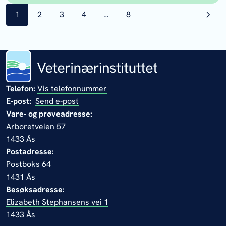
side
1
side
2
side
3
side
4
…
side
8
Telefon:
Vis telefonnummer
E-post:
Send e-post
Vare- og prøveadresse:
Arboretveien 57
1433 Ås
Postadresse:
Postboks 64
1431 Ås
Besøksadresse:
Elizabeth Stephansens vei 1
1433 Ås