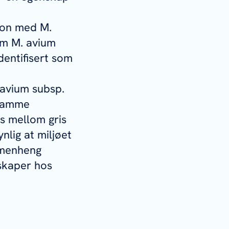
ksjon med
M.
som
M. avium
dentifisert som
 avium
subsp.
 samme
s mellom gris
lig at miljøet
ammenheng
skaper hos