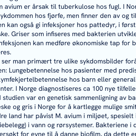
m avium
er årsak til tuberkulose hos fugl. I No
ykdommen hos fjørfe, men finner den av og til
en kan også gi infeksjoner hos pattedyr, i førs
ke. Griser som infiseres med bakterien utvikl
nfeksjonen kan medføre økonomiske tap for b
res.
ser man primært tre ulike sykdomsbilder for
en: Lungebetennelse hos pasienter med pred
ymfekjertelbetennelse hos barn eller generali
ter. I Norge diagnostiseres ca 100 nye tilfeller
studien var en genetisk sammenligning av bak
ske og gris i Norge for å kartlegge mulige smit
dre land har påvist
M. avium
i miljøet, spesielt i
riebelegg) i vann og rørsystemer. Bakteriene i
ersøkt for evne til å danne biofilm, da dette 