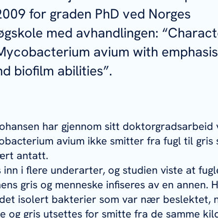
009 for graden PhD ved Norges
gskole med avhandlingen: “Characte
 Mycobacterium avium with emphasis
 biofilm abilities”.
ohansen har gjennom sitt doktorgradsarbeid v
obacterium avium
ikke smitter fra fugl til gris 
ært antatt.
inn i flere underarter, og studien viste at fugl
ens gris og menneske infiseres av en annen. H
et isolert bakterier som var nær beslektet,
 og gris utsettes for smitte fra de samme kild