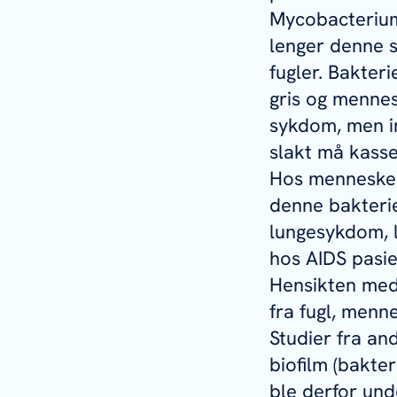
Mycobacteriu
lenger denne s
fugler. Bakteri
gris og mennes
sykdom, men i
slakt må kasse
Hos menneske 
denne bakteri
lungesykdom, l
hos AIDS pasien
Hensikten med 
fra fugl, menne
Studier fra an
biofilm (bakte
ble derfor und