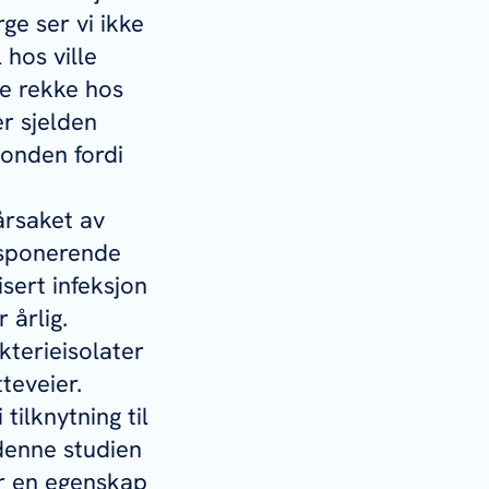
rge ser vi ikke
 hos ville
te rekke hos
er sjelden
onden fordi
årsaket av
isponerende
sert infeksjon
 årlig.
terieisolater
teveier.
 tilknytning til
 denne studien
er en egenskap