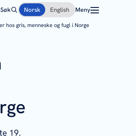
Søk
Norsk
English
Meny
r hos gris, menneske og fugl i Norge
m
rge
te 19.