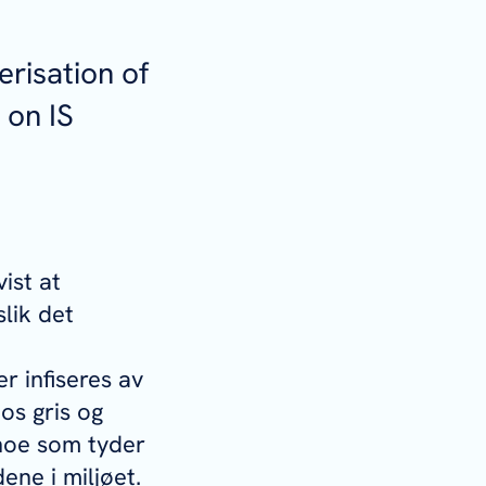
risation of
 on IS
ist at
slik det
er infiseres av
os gris og
 noe som tyder
ene i miljøet.