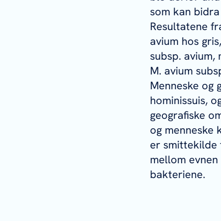
som kan bidra 
Resultatene fra
avium
hos gris
subsp.
avium
,
M. avium
subs
Menneske og gr
hominissuis
, o
geografiske om
og menneske ka
er smittekilde
mellom evnen 
bakteriene.