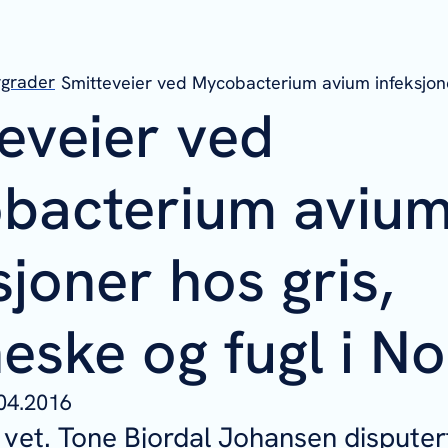
rgrader
Smitteveier ved Mycobacterium avium infeksjone
eveier ved
bacterium aviu
sjoner hos gris,
ske og fugl i No
04.2016
vet. Tone Bjordal Johansen disputer