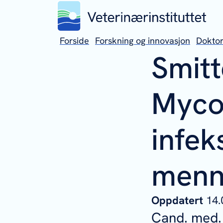
Forside
Forskning og innovasjon
Dokto
Smitt
Myco
infek
menne
Oppdatert
14.
Cand. med. 