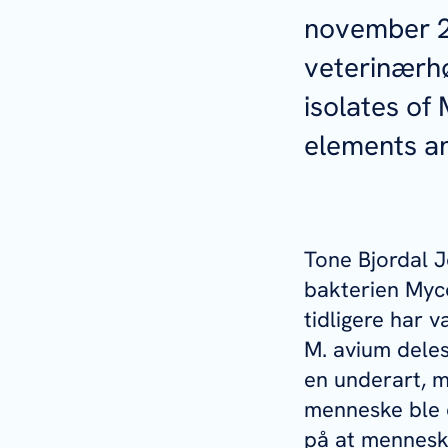
november 2
veterinærhø
isolates of
elements and
Tone Bjordal J
bakterien
Myc
tidligere har v
M. avium
deles 
en underart, m
menneske ble d
på at menneske