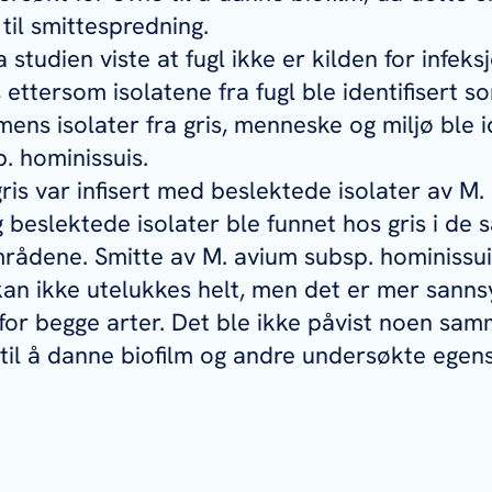
til smittespredning.
 studien viste at fugl ikke er kilden for infe
, ettersom isolatene fra fugl ble identifisert 
 mens isolater fra gris, menneske og miljø ble i
p.
hominissuis
.
is var infisert med beslektede isolater av
M.
g beslektede isolater ble funnet hos gris i de
rådene. Smitte av M. avium subsp. hominissui
n ikke utelukkes helt, men det er mer sannsyn
 for begge arter. Det ble ikke påvist noen s
til å danne biofilm og andre undersøkte egen