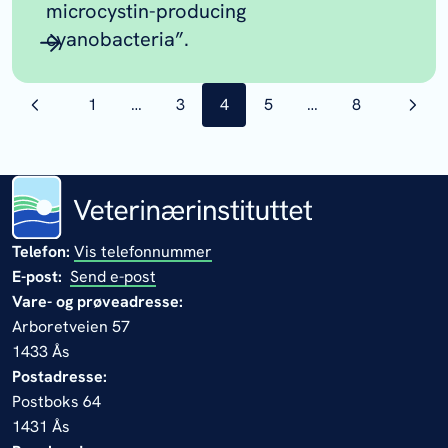
microcystin-producing
cyanobacteria”.
side
1
…
side
3
side
4
side
5
…
side
8
Telefon:
Vis telefonnummer
E-post:
Send e-post
Vare- og prøveadresse:
Arboretveien 57
1433 Ås
Postadresse:
Postboks 64
1431 Ås