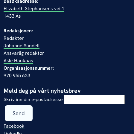
Besøksadresse:
Elizabeth Stephansens vei 1
1433 Ås
Redaksjonen:
Redaktør
Johanne Sundell
Ansvarlig redaktør
Asle Haukaas
Organisasjonsnummer:
970 955 623
Meld deg på vårt nyhetsbrev
Skriv inn din e-postadresse
Send
Facebook
LinkedIn