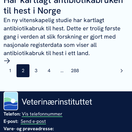
til hest i Norge
En ny vitenskapelig studie har kartlagt
antibiotikabruk til hest. Dette er trolig første
gang i verden at slik forskning er gjort med
nasjonale registerdata som viser all
antibiotikabruk til hest i ett land.
side
1
side
2
side
3
side
4
…
side
288
Telefon:
Vis telefonnummer
E-post:
Send e-post
Vare- og prøveadresse: