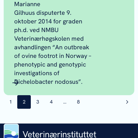
Marianne
Gilhuus disputerte 9.
oktober 2014 for graden
ph.d. ved NMBU
Veterinærhøgskolen med
avhandlingen “An outbreak
of ovine footrot in Norway –
phenotypic and genotypic
investigations of
Dichelobacter nodosus
”.
side
1
side
2
side
3
side
4
…
side
8