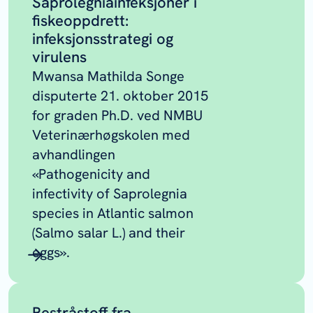
Saprolegniainfeksjoner i
fiskeoppdrett:
infeksjonsstrategi og
virulens
Mwansa Mathilda Songe
disputerte 21. oktober 2015
for graden Ph.D. ved NMBU
Veterinærhøgskolen med
avhandlingen
«Pathogenicity and
infectivity of Saprolegnia
species in Atlantic salmon
(
Salmo salar
L.) and their
eggs».
Restråstoff fra