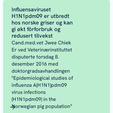
Influensaviruset
H1N1pdm09 er utbredt
hos norske griser og kan
gi økt fôrforbruk og
redusert tilvekst
Cand.med.vet Jwee Chiek
Er ved Veterinærinstituttet
disputerte torsdag 8.
desember 2016 med
doktorgradsavhandlingen
"Epidemiological studies of
influenza A(H1N1)pdm09
virus infections
(H1N1pdm09) in the
Norwegian pig population”