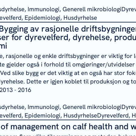
sdyrhelse, Immunologi, Generell mikrobiologiDyrev
velferd, Epidemiologi, Husdyrhelse
Bygging av rasjonelle driftsbygninger
r for dyrevelferd, dyrehelse, prod
mi
e, rasjonelle og enkle driftsbygninger er viktig fo
e gjelder også i forhold til omgjøringer/utvidelse
 Ved slike bygg er det viktig at en også har stor fo
yrehelse. Dette er igjen koblet til produksjon og 
2013 - 2016
sdyrhelse, Immunologi, Generell mikrobiologiDyrev
velferd, Epidemiologi, HusdyrhelseDyrevelferd, 
 of management on calf health and w