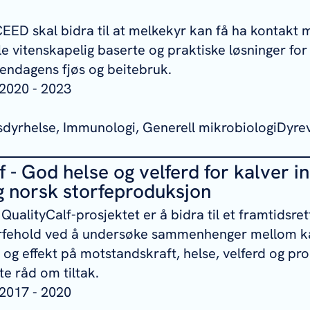
EED skal bidra til at melkekyr kan få ha kontakt 
e vitenskapelig baserte og praktiske løsninger for 
ndagens fjøs og beitebruk.
2020 - 2023
sdyrhelse, Immunologi, Generell mikrobiologiDyrev
f - God helse og velferd for kalver in
g norsk storfeproduksjon
ualityCalf-prosjektet er å bidra til et framtidsret
orfehold ved å undersøke sammenhenger mellom k
og effekt på motstandskraft, helse, velferd og pro
e råd om tiltak.
2017 - 2020