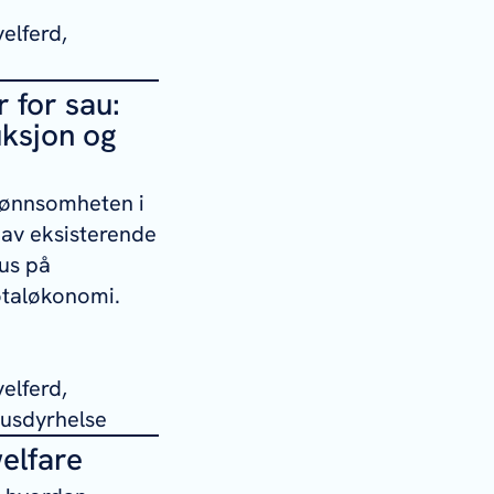
elferd,
 for sau:
uksjon og
r lønnsomheten i
r av eksisterende
kus på
totaløkonomi.
elferd,
Husdyrhelse
elfare