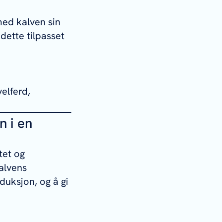
med kalven sin
dette tilpasset
elferd,
n i en
tet og
alvens
duksjon, og å gi