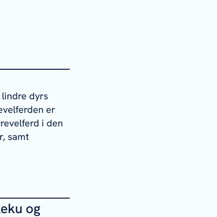
 lindre dyrs
revelferden er
revelferd i den
r, samt
keku og