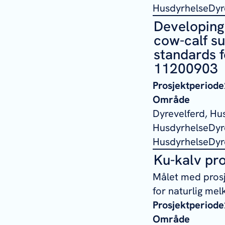
HusdyrhelseDyre
Developing
cow-calf suc
standards f
11200903
Prosjektperiode
Område
Dyrevelferd, Hu
HusdyrhelseDyre
HusdyrhelseDyre
Ku-kalv pro
Målet med prosj
for naturlig me
Prosjektperiode
Område