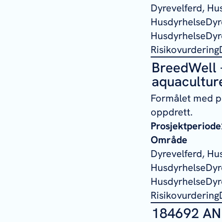
Dyrevelferd, Hu
HusdyrhelseDyre
HusdyrhelseDyre
Risikovurdering
BreedWell -
aquacultur
Formålet med pro
oppdrett.
Prosjektperiode
Område
Dyrevelferd, Hu
HusdyrhelseDyre
HusdyrhelseDyre
Risikovurdering
184692 ANI