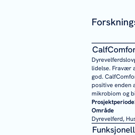
Forskning
CalfComfor
Dyrevelferdslovg
lidelse. Fravær 
god. CalfComfor
positive enden a
mikrobiom og b
Prosjektperiode
Område
Dyrevelferd, Hu
Funksjonel