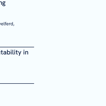
ng
elferd,
ability in