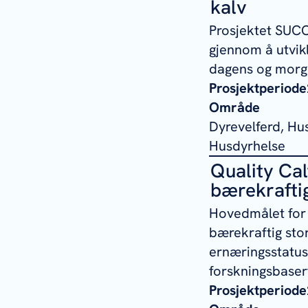
kalv
Prosjektet SUCC
gjennom å utvikl
dagens og morge
Prosjektperiode
Område
Dyrevelferd, Hu
Husdyrhelse
Quality Cal
bærekrafti
Hovedmålet for Q
bærekraftig st
ernæringsstatus 
forskningsbasert
Prosjektperiode