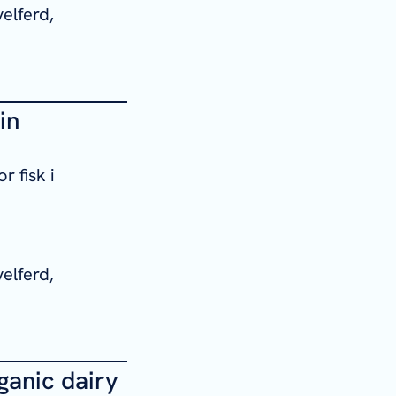
elferd,
in
r fisk i
elferd,
ganic dairy