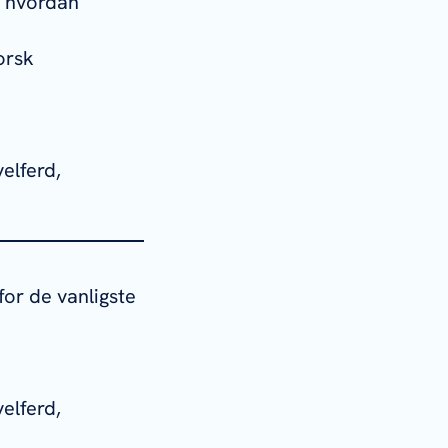
e hvordan
orsk
elferd,
for de vanligste
elferd,