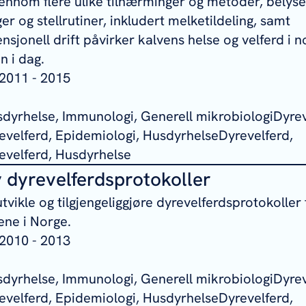
gjennom flere ulike tilnærminger og metoder, belys
er og stellrutiner, inkludert melketildeling, samt
sjonell drift påvirker kalvens helse og velferd i n
 i dag.
2011 - 2015
sdyrhelse, Immunologi, Generell mikrobiologiDyrev
velferd, Epidemiologi, HusdyrhelseDyrevelferd,
velferd, Husdyrhelse
v dyrevelferdsprotokoller
utvikle og tilgjengeliggjøre dyrevelferdsprotokoller 
ne i Norge.
2010 - 2013
sdyrhelse, Immunologi, Generell mikrobiologiDyrev
velferd, Epidemiologi, HusdyrhelseDyrevelferd,