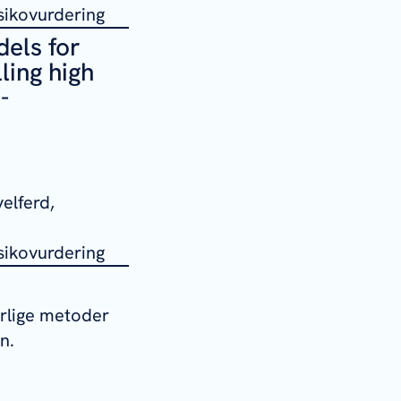
sikovurdering
els for
ling high
-
elferd,
sikovurdering
arlige metoder
n.