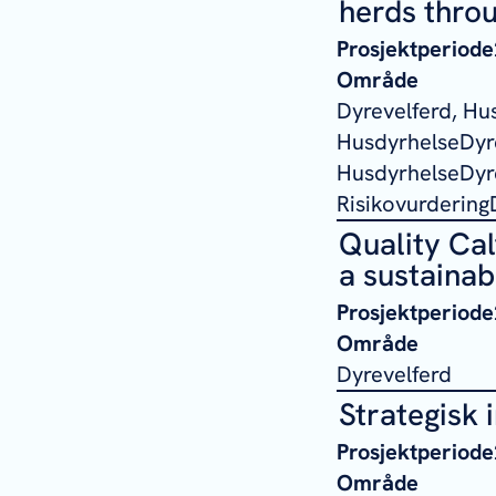
herds throu
Prosjektperiode
Område
Dyrevelferd, Hu
HusdyrhelseDyre
HusdyrhelseDyre
Risikovurdering
Quality Cal
a sustainab
Prosjektperiode
Område
Dyrevelferd
Strategisk i
Prosjektperiode
Område