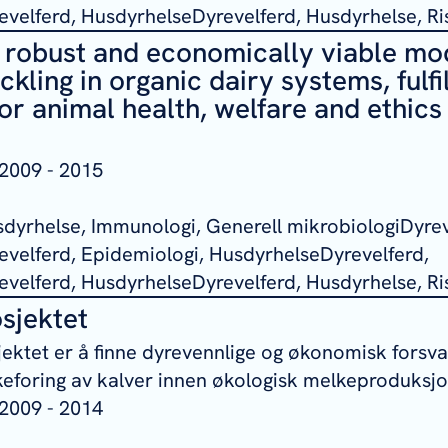
velferd, HusdyrhelseDyrevelferd, Husdyrhelse, Ri
 robust and economically viable mod
kling in organic dairy systems, fulfil
or animal health, welfare and ethics 
2009 - 2015
sdyrhelse, Immunologi, Generell mikrobiologiDyrev
velferd, Epidemiologi, HusdyrhelseDyrevelferd,
velferd, HusdyrhelseDyrevelferd, Husdyrhelse, Ri
sjektet
ektet er å finne dyrevennlige og økonomisk forsv
lkeforing av kalver innen økologisk melkeproduksjo
2009 - 2014