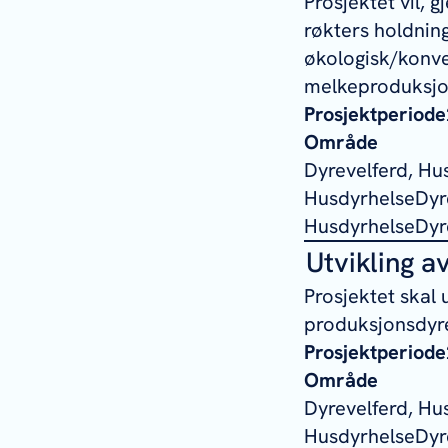
Prosjektet vil, 
røkters holdning
økologisk/konven
melkeproduksjon
Prosjektperiode
Område
Dyrevelferd, Hu
HusdyrhelseDyre
HusdyrhelseDyre
Utvikling a
Prosjektet skal 
produksjonsdyre
Prosjektperiode
Område
Dyrevelferd, Hu
HusdyrhelseDyre