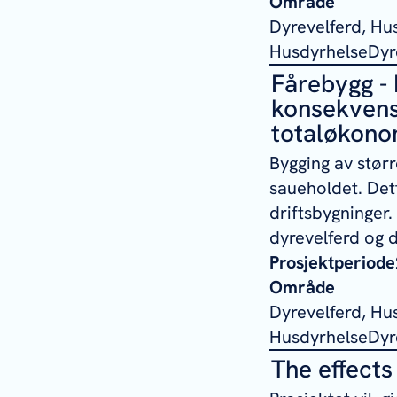
Område
Dyrevelferd, Hu
HusdyrhelseDyre
Fårebygg - 
konsekvense
totaløkono
Bygging av størr
saueholdet. Dett
driftsbygninger.
dyrevelferd og d
Prosjektperiode
Område
Dyrevelferd, Hu
HusdyrhelseDyre
The effects