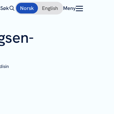
Søk
Norsk
English
Meny
ngsen-
isin