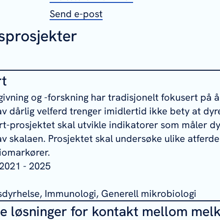
Send e-post
sprosjekter
t
ivning og -forskning har tradisjonelt fokusert på å
av dårlig velferd trenger imidlertid ikke bety at dy
t-prosjektet skal utvikle indikatorer som måler dy
v skalaen. Prosjektet skal undersøke ulike atferde
iomarkører.
2021 - 2025
sdyrhelse, Immunologi, Generell mikrobiologi
le løsninger for kontakt mellom mel