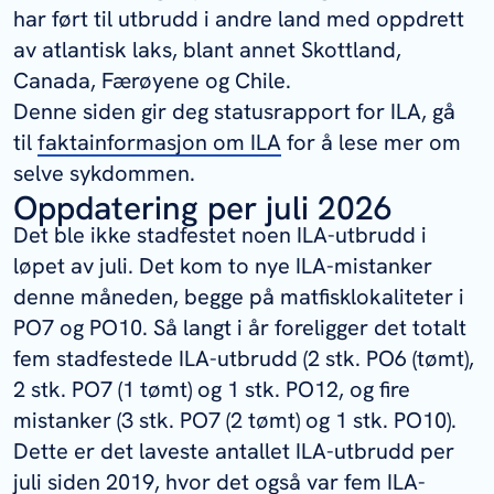
har ført til utbrudd i andre land med oppdrett
av atlantisk laks, blant annet Skottland,
Canada, Færøyene og Chile.
Denne siden gir deg statusrapport for ILA, gå
til
faktainformasjon om ILA
for å lese mer om
selve sykdommen.
Oppdatering per juli 2026
Det ble ikke stadfestet noen ILA-utbrudd i
løpet av juli. Det kom to nye ILA-mistanker
denne måneden, begge på matfisklokaliteter i
PO7 og PO10. Så langt i år foreligger det totalt
fem stadfestede ILA-utbrudd (2 stk. PO6 (tømt),
2 stk. PO7 (1 tømt) og 1 stk. PO12, og fire
mistanker (3 stk. PO7 (2 tømt) og 1 stk. PO10).
Dette er det laveste antallet ILA-utbrudd per
juli siden 2019, hvor det også var fem ILA-