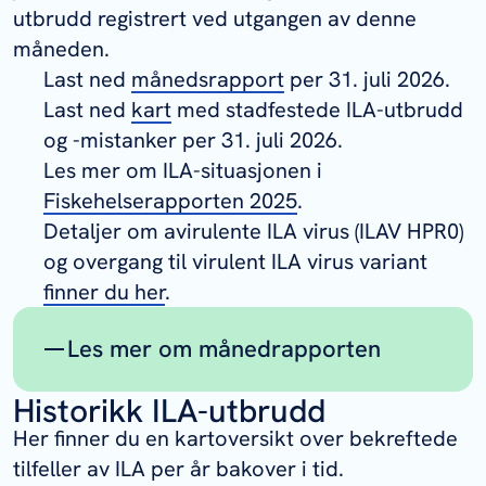
utbrudd registrert ved utgangen av denne
måneden.
Last ned
månedsrapport
per 31. juli 2026.
Last ned
kart
med stadfestede ILA-utbrudd
og -mistanker per 31. juli 2026.
Les mer om ILA-situasjonen i
Fiskehelserapporten 2025
.
Detaljer om avirulente ILA virus (ILAV HPR0)
og overgang til virulent ILA virus variant
finner du her
.
Les mer om månedrapporten
Historikk ILA-utbrudd
Månedsrapporten gir deg en oversikt
over antall påviste tilfeller av ILA per
Her finner du en kartoversikt over bekreftede
måned fra foregående måned og tilbake
tilfeller av ILA per år bakover i tid.