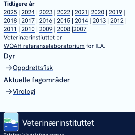
til 2003.
Tidligere å
r
Tabellene i dokumentet viser en oversikt
2025
|
2024
|
2023
|
2022
|
2021
|
2020
|
2019
|
over antall lokaliteter hvor det er påvist
2018
|
2017
|
2016
|
2015
|
2014
|
2013
|
2012
|
ILA. Kriterier for stadfesting av diagnosen
2011
|
2010
|
2009
|
2008
|
2007
er beskrevet i Mattilsynes
Veterinærinstiuttet er
bekjempelsesplan for ILA. Se
WOAH referanselaboratorium
for ILA.
Mattilsynets hjemmesider
for mer
Dyr
informasjon.
Oppdrettsfisk
Det er angitt måned for Mattilsynets
stadfesting av utbruddet, samt fylke/PO
Aktuelle fagområder
lokaliteten befinner seg i.
Virologi