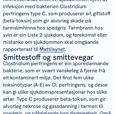
infeksjon med bakterien
Clostridium
perfringens
type C, som produserer eit giftstoff
(beta-toksin) som gir alvorleg skade på
tarmslimhinna hos spedgris. Tarmbrann hos
svin er ein Liste 2-sjukdom, og førekomst eller
mistanke om sjukdommen skal omgåande
rapporterast til
Mattilsynet
.
Smittestoff og smittevegar
Clostridium perfringens
er ein sporedannande
bakterie, som er svært vanskeleg å fjerne frå
eit kontaminert miljø. Det finst fem ulike
toksinotypar (A-E) av
Cl. perfringens
, og desse
kan gi ulike sjukdomspresentasjonar hos ulike
artar. Type C produserer beta-toksin, som gir
alvorleg nekrose og gassdanning i tarmen til
spedgris, og påfølgjande høg dødelegheit. Også