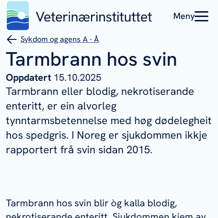
Meny
Sykdom og agens A - Å
Tarmbrann hos svin
Oppdatert
15.10.2025
Tarmbrann eller blodig, nekrotiserande
enteritt, er ein alvorleg
tynntarmsbetennelse med høg dødelegheit
hos spedgris. I Noreg er sjukdommen ikkje
rapportert frå svin sidan 2015.
Tarmbrann hos svin blir òg kalla blodig,
nekrotiserande enteritt. Sjukdommen kjem av