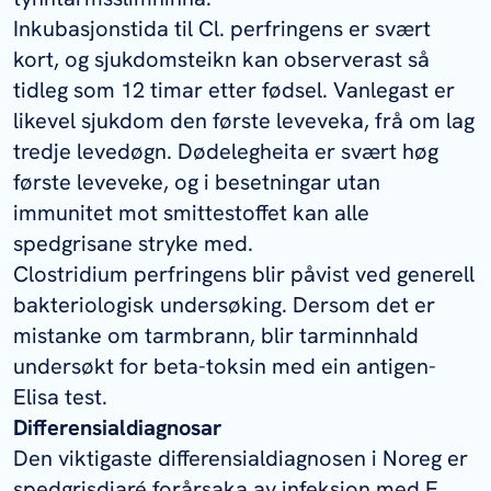
Inkubasjonstida til
Cl. perfringens
er svært
kort, og sjukdomsteikn kan observerast så
tidleg som 12 timar etter fødsel. Vanlegast er
likevel sjukdom den første leveveka, frå om lag
tredje levedøgn. Dødelegheita er svært høg
første leveveke, og i besetningar utan
immunitet mot smittestoffet kan alle
spedgrisane stryke med.
Clostridium perfringens
blir påvist ved generell
bakteriologisk undersøking. Dersom det er
mistanke om tarmbrann, blir tarminnhald
undersøkt for beta-toksin med ein antigen-
Elisa test.
Differensialdiagnosar
Den viktigaste differensialdiagnosen i Noreg er
spedgrisdiaré forårsaka av infeksjon med
E.