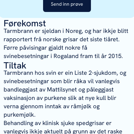
Send inn prøve
Førekomst
Tarmbrann er sjeldan i Noreg, og har ikkje blitt
rapportert frå norske grisar det siste tiåret.
Førre påvisingar gjaldt nokre få
svinebesetningar i Rogaland fram til år 2015.
Tiltak
Tarmbrann hos svin er ein Liste 2-sjukdom, og
svinebesetningar som blir råka vil vanlegvis
bandleggjast av Mattilsynet og påleggjast
vaksinasjon av purkene slik at nye kull blir
verna gjennom inntak av råmjølk og
purkemjølk.
Behandling av klinisk sjuke spedgrisar er
vanlegvis ikkje aktuelt på grunn av det raske