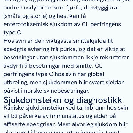
andre husdyrartar som fjørfe, drøvtyggjarar
(småfe og storfe) og hest kan få
enterotoksemisk sjukdom av
Cl. perfringens
type C.
Hos svin er den viktigaste smittekjelda til
spedgris avføring frå purka, og det er viktig at
besetningar utan sjukdommen ikkje rekrutterer
livdyr frå besetningar med smitte.
Cl.
perfringens
type C hos svin har global
utbreiing, men sjukdommen blir svært sjeldan
påvist i norske svinebesetningar.
Sjukdomsteikn og diagnostikk
Kliniske sjukdomsteikn ved tarmbrann hos svin
vil bli påverka av immunstatus og alder på
affiserte spedgrisar. Mest alvorleg sjukdom blir
observert i besetningar utan immunitet mot