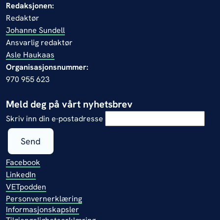
Redaksjonen:
Redaktør
Johanne Sundell
Ansvarlig redaktør
Asle Haukaas
Organisasjonsnummer:
970 955 623
Meld deg på vårt nyhetsbrev
Skriv inn din e-postadresse
Send
Facebook
LinkedIn
VETpodden
Personvernerklæring
Informasjonskapsler