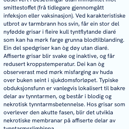
smittestoffet (frå tidlegare gjennomgått
infeksjon eller vaksinasjon). Ved karakteristiske
utbrot av tarmbrann hos svin, får ein stor del
nyfødde grisar i fleire kull tyntflytande diaré
som kan ha mørk farge grunna blodtilblanding.
Ein del spedgriser kan òg døy utan diaré.
Affiserte grisar blir svake og inaktive, og får
redusert kroppstemperatur. Dei kan òg
observerast med mørk misfarging av huda
over buken seint i sjukdomsforløpet. Typiske
obduksjonsfunn er vanlegvis lokalisert til bakre
delar av tynntarmen, og består i blodig og
nekrotisk tynntarmsbetennelse. Hos grisar som
overlever den akutte fasen, blir det utvikla
nekrotiske membranar på affiserte delar av
tynntarmsslimhinna.