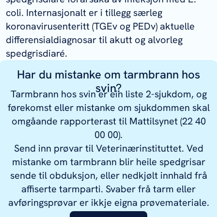
coli
. Internasjonalt er i tillegg særleg
koronavirusenteritt (TGEv og PEDv) aktuelle
differensialdiagnosar til akutt og alvorleg
spedgrisdiaré.
Har du mistanke om tarmbrann hos
svin?
Tarmbrann hos svin er ein liste 2-sjukdom, og
førekomst eller mistanke om sjukdommen skal
omgåande rapporterast til Mattilsynet (22 40
00 00).
Send inn prøvar til Veterinærinstituttet. Ved
mistanke om tarmbrann blir heile spedgrisar
sende til obduksjon, eller nedkjølt innhald frå
affiserte tarmparti. Svaber frå tarm eller
avføringsprøvar er ikkje eigna prøvemateriale.