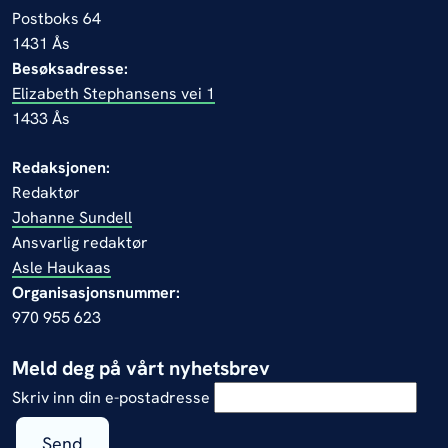
Postboks 64
1431 Ås
Besøksadresse:
Elizabeth Stephansens vei 1
1433 Ås
Redaksjonen:
Redaktør
Johanne Sundell
Ansvarlig redaktør
Asle Haukaas
Organisasjonsnummer:
970 955 623
Meld deg på vårt nyhetsbrev
Skriv inn din e-postadresse
Send