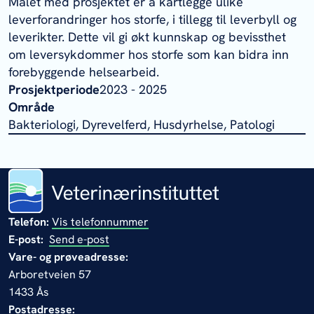
Målet med prosjektet er å kartlegge ulike
leverforandringer hos storfe, i tillegg til leverbyll og
leverikter. Dette vil gi økt kunnskap og bevissthet
om leversykdommer hos storfe som kan bidra inn
forebyggende helsearbeid.
Prosjektperiode
2023 - 2025
Område
Bakteriologi, Dyrevelferd, Husdyrhelse, Patologi
Telefon:
Vis telefonnummer
E-post:
Send e-post
Vare- og prøveadresse:
Arboretveien 57
1433 Ås
Postadresse: