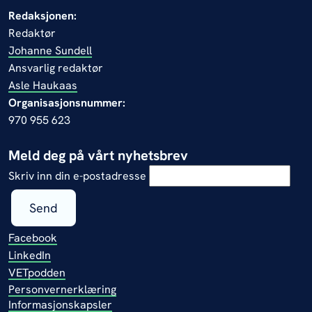
Redaksjonen:
Redaktør
Johanne Sundell
Ansvarlig redaktør
Asle Haukaas
Organisasjonsnummer:
970 955 623
Meld deg på vårt nyhetsbrev
Skriv inn din e-postadresse
Send
Facebook
LinkedIn
VETpodden
Personvernerklæring
Informasjonskapsler