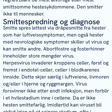
smittsomme hestesykdommene. Den smitter
ikke til mennesker.
Smittespredning og diagnose
Smitte spres lettest via dråpesmitte fra hester
som har luftveissymptomer, men også hester
med nevrologiske symptomer skiller ut virus og
kan smitte andre. Abortfostre og fosterhinner
inneholder store mengder virus.
Herpesvirus invaderer kroppens celler, først og
fremst i endotel-celler, celler i blodkarenes
innside. Dette skjer særlig i luftveiene, livmoren
og/eller i hjerne og ryggmargen. Virus
forsvinner ikke etter endt infeksjon, men forblir
i et hvilestadium inne i cellene. Da er ikke
hesten smittefarlig. Imidlertid kan viruset bli
aktivt igjen på et seinere stadium, ofte i