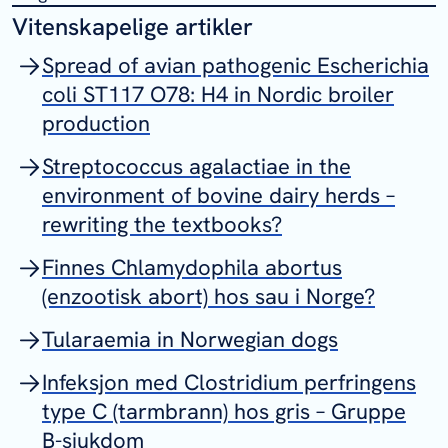
Vitenskapelige artikler
Spread of avian pathogenic Escherichia
coli ST117 O78: H4 in Nordic broiler
production
Streptococcus agalactiae in the
environment of bovine dairy herds –
rewriting the textbooks?
Finnes Chlamydophila abortus
(enzootisk abort) hos sau i Norge?
Tularaemia in Norwegian dogs
Infeksjon med Clostridium perfringens
type C (tarmbrann) hos gris – Gruppe
B-sjukdom