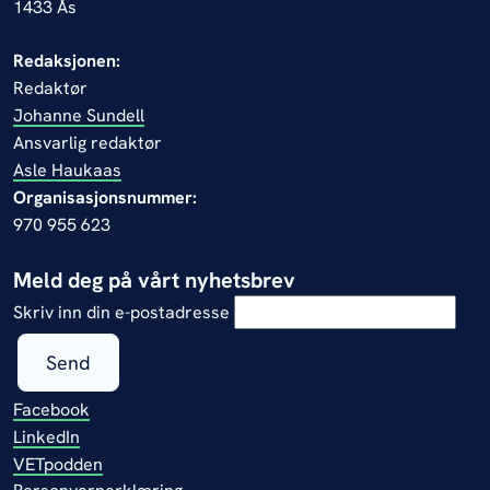
1433 Ås
Redaksjonen:
Redaktør
Johanne Sundell
Ansvarlig redaktør
Asle Haukaas
Organisasjonsnummer:
970 955 623
Meld deg på vårt nyhetsbrev
Skriv inn din e-postadresse
Send
Facebook
LinkedIn
VETpodden