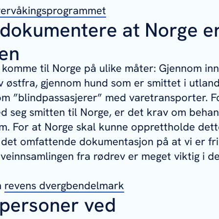
ervåkingsprogrammet
 dokumentere at Norge er 
ten
 komme til Norge på ulike måter: Gjennom in
v østfra, gjennom hund som er smittet i utlande
m ”blindpassasjerer” med varetransporter. F
d seg smitten til Norge, er det krav om behan
. For at Norge skal kunne opprettholde dette
 det omfattende dokumentasjon på at vi er fri
øveinnsamlingen fra rødrev er meget viktig i d
m
revens dvergbendelmark
personer ved