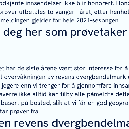
odkjente innsendelser ikke blir honorert. Hon
røver utbetales to ganger i året, etter henhol
meldingen gjelder for hele 2021-sesongen.
deg her som prøvetaker
t har de siste årene vært stor interesse for å 
il overvåkningen av revens dvergbendelmark o
 jegere enn vi trenger for å gjennomføre inns
ssverre ikke alltid kan tilby alle påmeldte del
 basert på bosted, slik at vi får en god geogra
tar prøver fra.
ten revens dvergbendelm