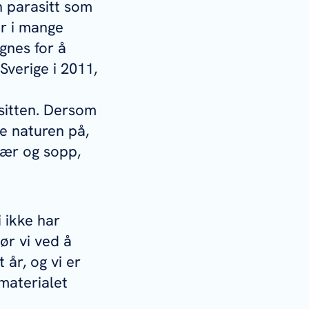
n parasitt som
r i mange
gnes for å
Sverige i 2011,
asitten. Dersom
ke naturen på,
bær og sopp,
 ikke har
ør vi ved å
 år, og vi er
materialet