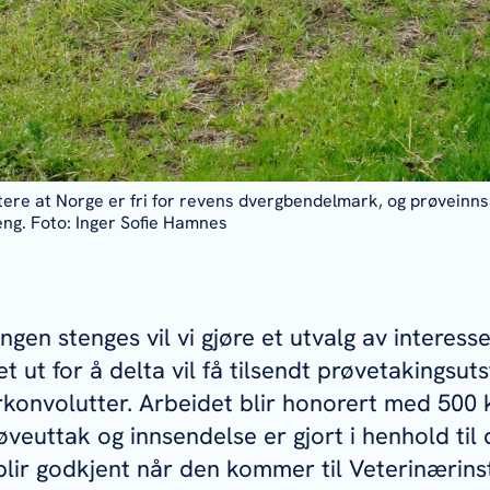
tere at Norge er fri for revens dvergbendelmark, og prøveinns
ng. Foto: Inger Sofie Hamnes
ingen stenges vil vi gjøre et utvalg av interess
t ut for å delta vil få tilsendt prøvetakingsuts
rkonvolutter. Arbeidet blir honorert med 500 
røveuttak og innsendelse er gjort i henhold ti
blir godkjent når den kommer til Veterinærinst