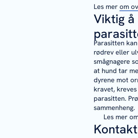
Les mer
om ov
Viktig å
parasit
Parasitten kan
rødrev eller ul
smågnagere so
at hund tar me
dyrene mot orm
kravet, kreves
parasitten. Pr
sammenheng.
Les mer o
Kontakt