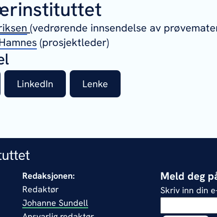
rinstituttet
riksen
(vedrørende innsendelse av prøvemater
e Hamnes
(prosjektleder)
el
LinkedIn
Lenke
Meld deg på
Redaksjonen:
Redaktør
Skriv inn din 
Johanne Sundell
Ansvarlig redaktør