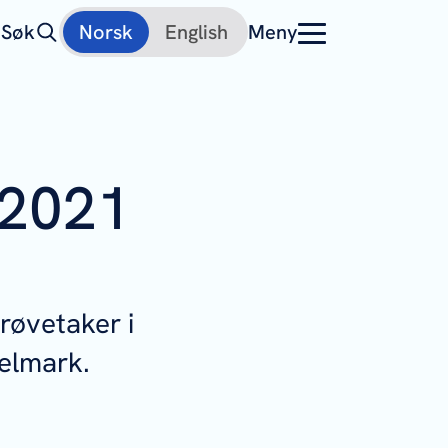
Søk
Norsk
English
Meny
 2021
prøvetaker i
elmark.