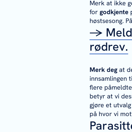
Merk at ikke g
for
godkjente
p
høstsesong. På
→ Meld 
rødrev.
Merk deg
at de
innsamlingen t
flere påmeldte
betyr at vi de
gjøre et utvalg
på hvor vi mot
Parasit