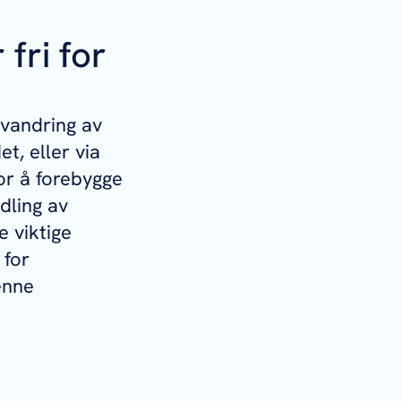
fri for
nvandring av
t, eller via
or å forebygge
dling av
 viktige
 for
enne