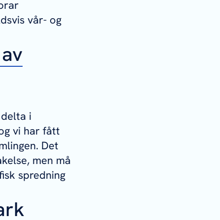
orar
dsvis vår- og
 av
delta i
g vi har fått
amlingen. Det
takelse, men må
fisk spredning
ark