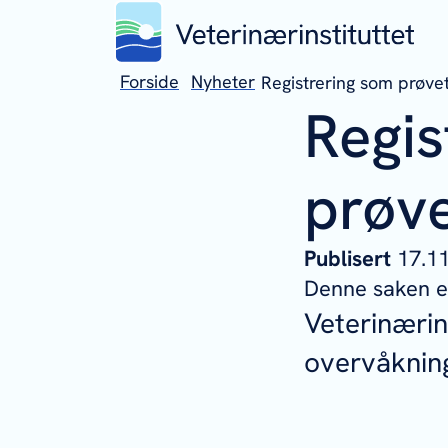
Forside
Nyheter
Registrering som prøve
Regis
prøv
Publisert
17.1
Denne saken er
Veterinærin
overvåknin