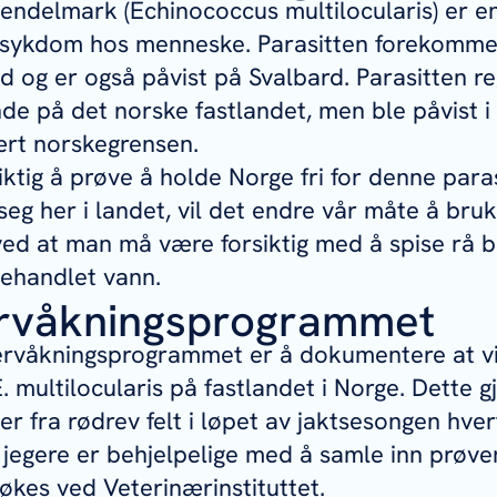
endelmark (
Echinococcus multilocularis
) er e
ig sykdom hos menneske. Parasitten forekomme
d og er også påvist på Svalbard. Parasitten re
e på det norske fastlandet, men ble påvist i 
ært norskegrensen.
iktig å prøve å holde Norge fri for denne par
seg her i landet, vil det endre vår måte å bru
ed at man må være forsiktig med å spise rå 
behandlet vann.
rvåkningsprogrammet
rvåkningsprogrammet er å dokumentere at vi
. multilocularis
på fastlandet i Norge. Dette gj
r fra rødrev felt i løpet av jaktsesongen hvert
 jegere er behjelpelige med å samle inn prøve
kes ved Veterinærinstituttet.