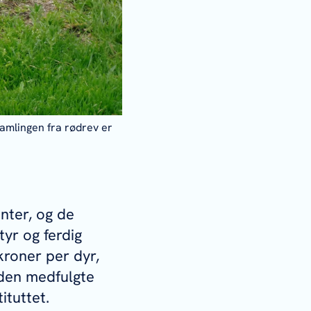
amlingen fra rødrev er
enter, og de
tyr og ferdig
kroner per dyr,
l den medfulgte
ituttet.