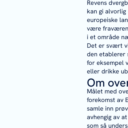
Revens dvergb
kan gi alvorl
europeiske lan
være fraværend
i et område n
Det er svært v
den etablerer 
for eksempel v
eller drikke u
Om ove
Målet med ove
forekomst av
E
samle inn prøve
avhengig av at
som så undersø