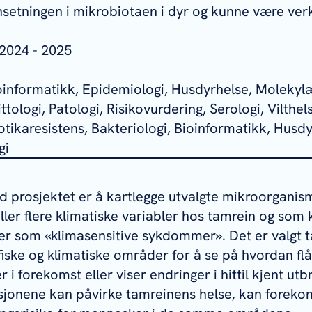
etningen i mikrobiotaen i dyr og kunne være verk
2024 - 2025
ioinformatikk, Epidemiologi, Husdyrhelse, Molekylæ
tologi, Patologi, Risikovurdering, Serologi, Vilthels
tikaresistens, Bakteriologi, Bioinformatikk, Husdy
gi
prosjektet er å kartlegge utvalgte mikroorganis
ller flere klimatiske variabler hos tamrein og som 
r som «klimasensitive sykdommer». Det er valgt t
fiske og klimatiske områder for å se på hvordan fl
 i forekomst eller viser endringer i hittil kjent utbr
feksjonene kan påvirke tamreinens helse, kan forek