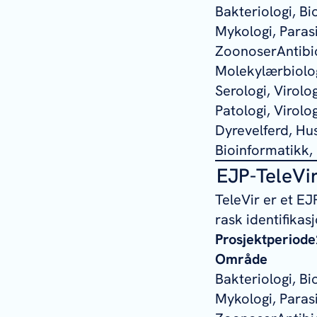
Bakteriologi, B
Mykologi, Parasit
ZoonoserAntibio
Molekylærbiolog
Serologi, Virol
Patologi, Virolo
Dyrevelferd, Hus
Bioinformatikk, 
EJP-TeleVi
TeleVir er et EJ
rask identifikas
Prosjektperiode
Område
Bakteriologi, B
Mykologi, Parasit