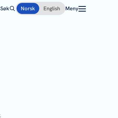
Søk
Norsk
English
Meny
k