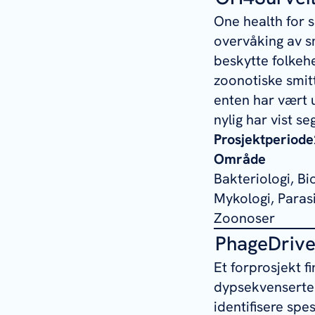
One health for 
overvåking av s
beskytte folkeh
zoonotiske smitt
enten har vært u
nylig har vist s
Prosjektperiode
Område
Bakteriologi, B
Mykologi, Parasit
Zoonoser
PhageDriv
Et forprosjekt f
dypsekvenserte 
identifisere spes