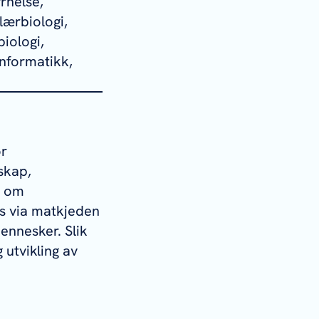
rhelse,
lærbiologi,
iologi,
informatikk,
or
nskap,
p om
es via matkjeden
ennesker. Slik
 utvikling av