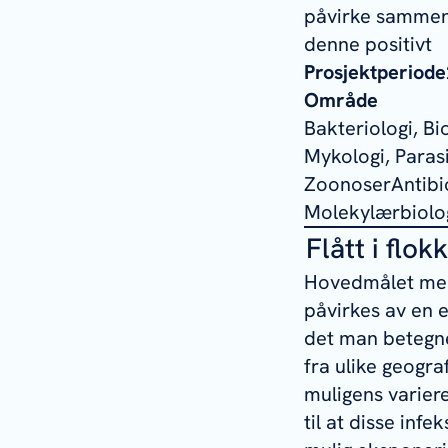
påvirke sammens
denne positivt
Prosjektperiode
Område
Bakteriologi, B
Mykologi, Parasit
ZoonoserAntibio
Molekylærbiolo
Flått i flokk
Hovedmålet med 
påvirkes av en e
det man betegne
fra ulike geogra
muligens varierer
til at disse in