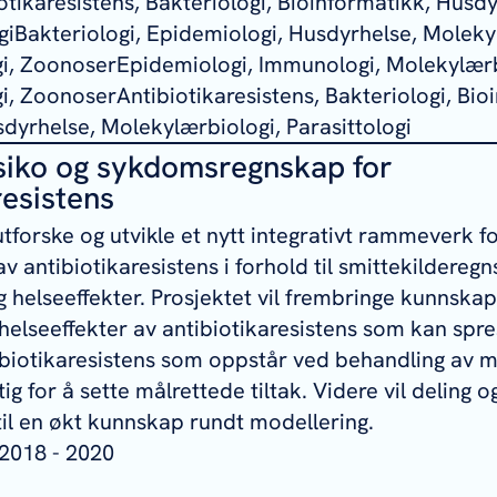
tikaresistens, Bakteriologi, Bioinformatikk, Husdy
iBakteriologi, Epidemiologi, Husdyrhelse, Moleky
ogi, ZoonoserEpidemiologi, Immunologi, Molekylærb
gi, ZoonoserAntibiotikaresistens, Bakteriologi, Bio
sdyrhelse, Molekylærbiologi, Parasittologi
siko og sykdomsregnskap for
resistens
utforske og utvikle et nytt integrativt rammeverk f
av antibiotikaresistens i forhold til smittekildereg
g helseeffekter. Prosjektet vil frembringe kunnska
helseeffekter av antibiotikaresistens som kan spr
ntibiotikaresistens som oppstår ved behandling av m
g for å sette målrettede tiltak. Videre vil deling og
til en økt kunnskap rundt modellering.
2018 - 2020