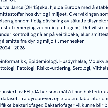
surveillance (OH4S) skal hjelpe Europa med å etabl
mittestoffer hos dyr og i miljøet. Overvåkingen s
elsen gjennom tidlig påvisning av såkalte tilsyne
estoff (emerging zoonotic pathogens). Det vil si s
nder kontroll og nå er på vei tilbake, eller smittes
eg å smitte fra dyr og miljø til mennesker.
2024 - 2026
ioinformatikk, Epidemiologi, Husdyrhelse, Molekylæ
tologi, Patologi, Risikovurdering, Serologi, Vilthels
e
inansiert av FFL/JA har som mål å finne bakteriofag
datasett fra dyreprøver, og etablere laboratoriem
ifikke bakteriofager. Bakteriofager vil kunne blir br