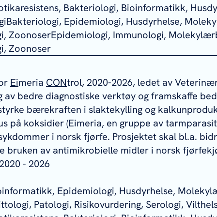
tikaresistens, Bakteriologi, Bioinformatikk, Husdy
iBakteriologi, Epidemiologi, Husdyrhelse, Moleky
ogi, ZoonoserEpidemiologi, Immunologi, Molekylærb
gi, Zoonoser
for
Ei
meria
CON
trol, 2020-2026, ledet av Veterinæri
ing av bedre diagnostiske verktøy og framskaffe be
styrke bærekraften i slaktekylling og kalkunproduk
us på koksidier (
Eimeria
, en gruppe av tarmparasit
ykdommer i norsk fjørfe. Prosjektet skal bl.a. bidr
e bruken av antimikrobielle midler i norsk fjørfek
2020 - 2026
ioinformatikk, Epidemiologi, Husdyrhelse, Molekylæ
tologi, Patologi, Risikovurdering, Serologi, Vilthels