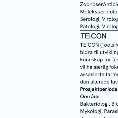
ZoonoserAntibio
Molekylærbiolog
Serologi, Virol
Patologi, Virolo
TEiCON
TEiCON (
T
ools 
bidra til utvikl
kunnskap for å 
vil ha særlig fok
assosierte tarms
den allerede lav
Prosjektperiode
Område
Bakteriologi, B
Mykologi, Parasit