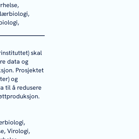
rhelse,
lærbiologi,
iologi,
nstituttet) skal
dre data og
sjon. Prosjektet
ter) og
a til å redusere
jøttproduksjon.
rbiologi,
e, Virologi,