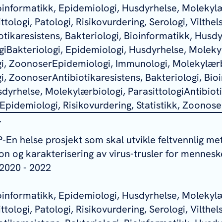
ioinformatikk, Epidemiologi, Husdyrhelse, Molekylæ
tologi, Patologi, Risikovurdering, Serologi, Vilthels
tikaresistens, Bakteriologi, Bioinformatikk, Husdy
iBakteriologi, Epidemiologi, Husdyrhelse, Moleky
ogi, ZoonoserEpidemiologi, Immunologi, Molekylærb
gi, ZoonoserAntibiotikaresistens, Bakteriologi, Bio
dyrhelse, Molekylærbiologi, ParasittologiAntibioti
Epidemiologi, Risikovurdering, Statistikk, Zoonose
r
P-En helse prosjekt som skal utvikle feltvennlig me
jon og karakterisering av virus-trusler for mennesk
2020 - 2022
ioinformatikk, Epidemiologi, Husdyrhelse, Molekylæ
tologi, Patologi, Risikovurdering, Serologi, Vilthels