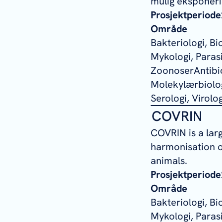
mulig eksponer
Prosjektperiode
Område
Bakteriologi, B
Mykologi, Parasit
ZoonoserAntibio
Molekylærbiolog
Serologi, Virolo
COVRIN
COVRIN is a lar
harmonisation o
animals.
Prosjektperiode
Område
Bakteriologi, B
Mykologi, Parasit