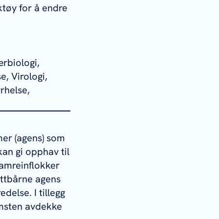
tøy for å endre
rbiologi,
e, Virologi,
rhelse,
mer (agens) som
kan gi opphav til
amreinflokker
åttbårne agens
edelse. I tillegg
omsten avdekke