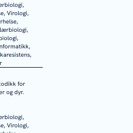
rbiologi,
e, Virologi,
rhelse,
lærbiologi,
iologi,
informatikk,
karesistens,
r
todikk for
er og dyr.
rbiologi,
e, Virologi,