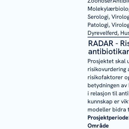
ZoonoserAntibio
Molekylærbiolog
Serologi, Virol
Patologi, Virolo
Dyrevelferd, Hu
RADAR - Ri
antibiotika
Prosjektet skal 
risikovurdering 
risikofaktorer o
betydningen av 
i relasjon til a
kunnskap er vikti
modeller bidra 
Prosjektperiode
Område