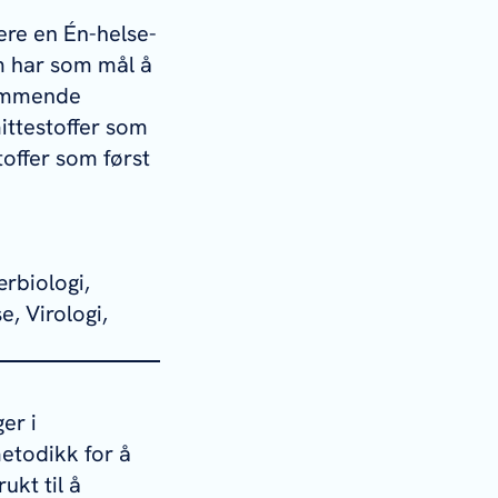
ere en Én-helse-
om har som mål å
kommende
mittestoffer som
toffer som først
rbiologi,
e, Virologi,
er i
etodikk for å
ukt til å