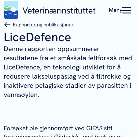
Meny
Rapporter og publikasjoner
LiceDefence
Denne rapporten oppsummerer
resultatene fra et småskala feltforsøk med
LiceDefence, en teknologi utviklet for å
redusere lakseluspåslag ved å tiltrekke og
inaktivere pelagiske stadier av parasitten i
vannsøylen.
Forsøket ble gjennomført ved GIFAS sitt
forskningsanlegg i Gildeskål, ved bruk av et