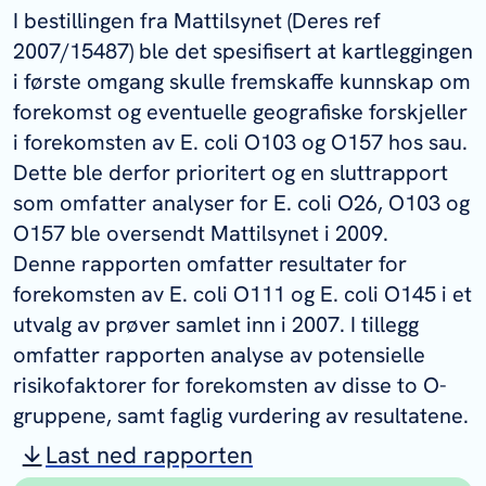
I bestillingen fra Mattilsynet (Deres ref
2007/15487) ble det spesifisert at kartleggingen
i første omgang skulle fremskaffe kunnskap om
forekomst og eventuelle geografiske forskjeller
i forekomsten av E. coli O103 og O157 hos sau.
Dette ble derfor prioritert og en sluttrapport
som omfatter analyser for E. coli O26, O103 og
O157 ble oversendt Mattilsynet i 2009.
Denne rapporten omfatter resultater for
forekomsten av E. coli O111 og E. coli O145 i et
utvalg av prøver samlet inn i 2007. I tillegg
omfatter rapporten analyse av potensielle
risikofaktorer for forekomsten av disse to O-
gruppene, samt faglig vurdering av resultatene.
Last ned rapporten