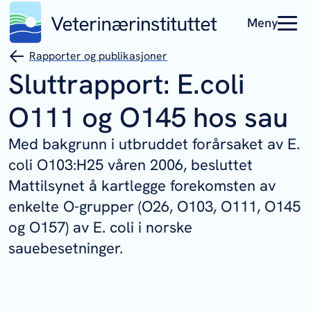
Meny
Rapporter og publikasjoner
Sluttrapport: E.coli
O111 og O145 hos sau
Med bakgrunn i utbruddet forårsaket av E.
coli O103:H25 våren 2006, besluttet
Mattilsynet å kartlegge forekomsten av
enkelte O-grupper (O26, O103, O111, O145
og O157) av E. coli i norske
sauebesetninger.