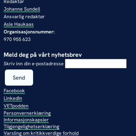
Redaktør
Johanne Sundell
Ansvarlig redaktør
Asle Haukaas
Organisasjonsnummer:
970 955 623
Meld deg på vårt nyhetsbrev
Skriv inn din e-postadresse
Send
Facebook
LinkedIn
VETpodden
Personvernerklæring
Informasjonskapsler
Tilgjengelighetserklæring
Varsling om kritikkverdige forhold