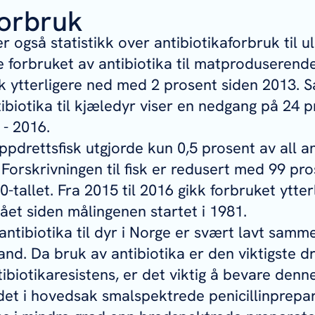
forbruk
 også statistikk over antibiotikaforbruk til ul
ve forbruket av antibiotika til matproduserend
kk ytterligere ned med 2 prosent siden 2013. S
ibiotika til kjæledyr viser en nedgang på 24 p
- 2016.
ppdrettsfisk utgjorde kun 0,5 prosent av all an
 Forskrivningen til fisk er redusert med 99 pro
tallet. Fra 2015 til 2016 gikk forbruket ytterl
vået siden målingenen startet i 1981.
antibiotika til dyr i Norge er svært lavt sam
nd. Da bruk av antibiotika er den viktigste dr
tibiotikaresistens, er det viktig å bevare denne
det i hovedsak smalspektrede penicillinprepa