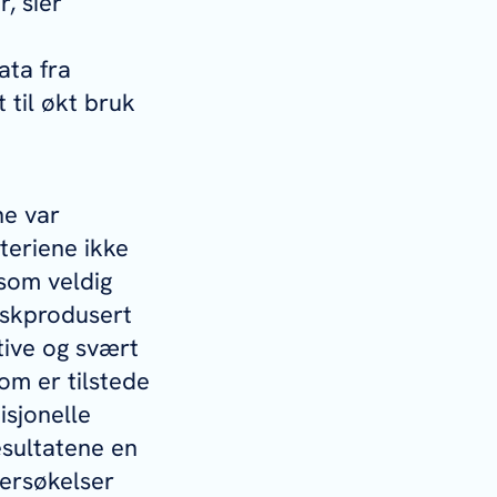
, sier
ata fra
 til økt bruk
ne var
teriene ikke
 som veldig
rskprodusert
tive og svært
m er tilstede
isjonelle
esultatene en
dersøkelser