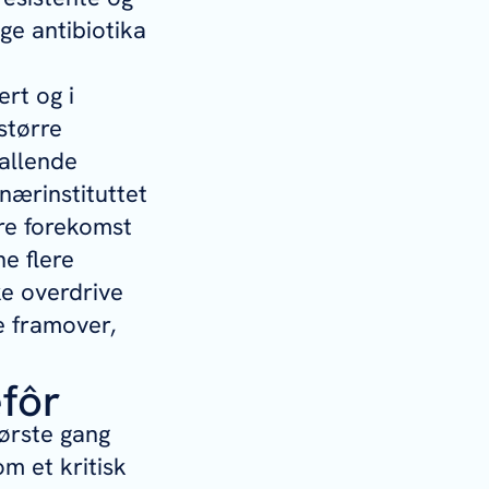
ge antibiotika
ert og i
større
kallende
nærinstituttet
ere forekomst
ne flere
ke overdrive
e framover,
efôr
ørste gang
om et kritisk