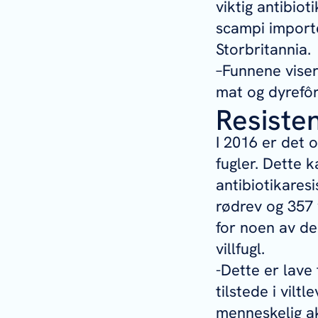
viktig antibio
scampi importe
Storbritannia.
–Funnene viser
mat og dyrefôr,
Resisten
I 2016 er det 
fugler. Dette 
antibiotikaresi
rødrev og 357 v
for noen av de 
villfugl.
-Dette er lave 
tilstede i vil
menneskelig akt