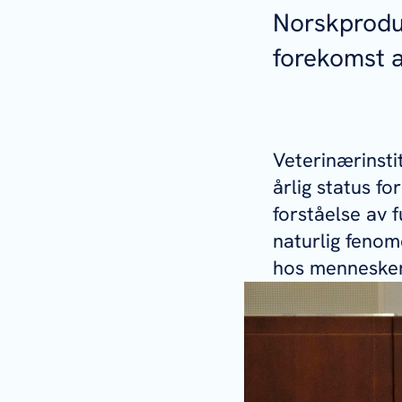
Norskprodus
forekomst a
Veterinærinsti
årlig status for
forståelse av f
naturlig fenome
hos menneske