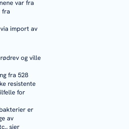
nene var fra
 fra
 via import av
rødrev og ville
ing fra 528
kke resistente
lfelle for
 bakterier er
ge av
c., sier