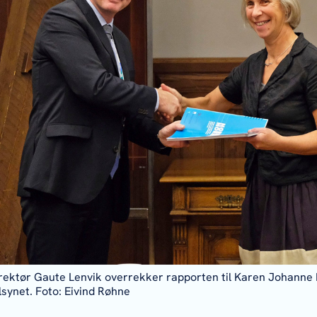
irektør Gaute Lenvik overrekker rapporten til Karen Johanne B
lsynet. Foto: Eivind Røhne