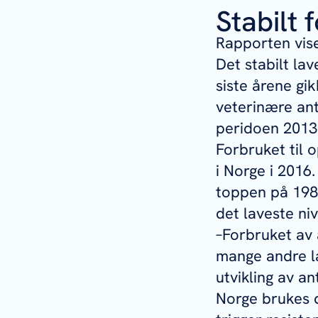
Stabilt 
Rapporten viser
Det stabilt la
siste årene gi
veterinære ant
peridoen 2013 
Forbruket til o
i Norge i 2016.
toppen på 1980-
det laveste ni
–Forbruket av 
mange andre la
utvikling av an
Norge brukes 