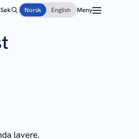
Søk
Norsk
English
Meny
st
enda lavere.