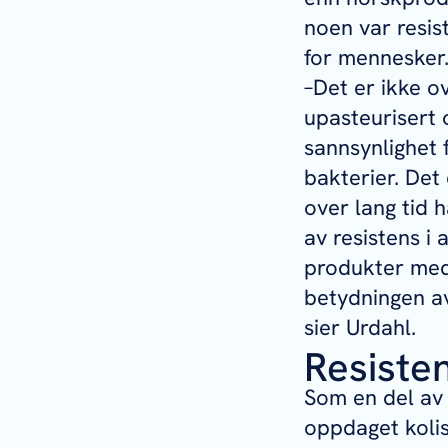
noen var resis
for menneske
–Det er ikke ov
upasteurisert 
sannsynlighet 
bakterier. Det
over lang tid 
av resistens i 
produkter med 
betydningen av
sier Urdahl.
Resisten
Som en del av 
oppdaget kolist