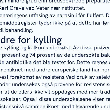
ens i mindre grad enn bredspektrede preparater
Kari Grave ved Veterinærinstituttet.
fenæringens utfasing av narasin i fôr fullført. D
emiddelregister tyder ikke på at dette har ført
til behandling.
re for kylling
e kylling og kalkun undersøkt. Av disse prøve
 prosent og 74 prosent av de undersøkte bak
de antibiotika det ble testet for. Dette regnes
mmenliknet med andre europeiske land har no
lavest forekomst av resistens.Ved bruk av selek
der undersøkes også prøvene for resistens so
ier at de ellers ikke vil oppdages med mer trad
søkelser. Også i disse undersøkelsene viser r
sistensnivå sammenliknet med tilsvarende un