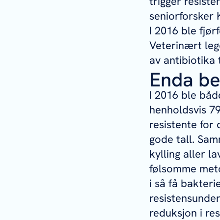
trigger resist
seniorforsker 
I 2016 ble fjør
Veterinært leg
av antibiotika 
Enda bed
I 2016 ble båd
henholdsvis 79
resistente for 
gode tall. Sa
kylling aller 
følsomme meto
i så få bakter
resistensunder
reduksjon i re