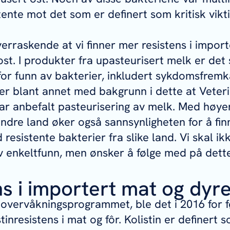
tente mot det som er definert som kritisk vikti
r.
erraskende at vi finner mer resistens i import
ost. I produkter fra upasteurisert melk er det 
for funn av bakterier, inkludert sykdomsfrem
 er blant annet med bakgrunn i dette at Veteri
har anbefalt pasteurisering av melk. Med høy
andre land øker også sannsynligheten for å fin
resistente bakterier fra slike land. Vi skal ik
 enkeltfunn, men ønsker å følge med på dett
s i importert mat og dyr
overvåkningsprogrammet, ble det i 2016 for f
inresistens i mat og fôr. Kolistin er definert s