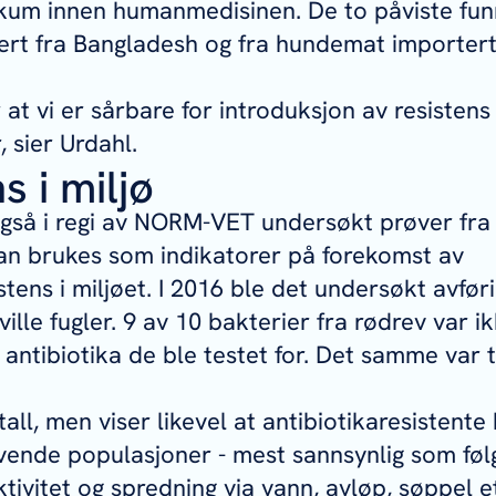
tikum innen humanmedisinen. De to påviste fun
rt fra Bangladesh og fra hundemat importert
 at vi er sårbare for introduksjon av resistens
 sier Urdahl.
s i miljø
også i regi av NORM-VET undersøkt prøver fra 
kan brukes som indikatorer på forekomst av
stens i miljøet. I 2016 ble det undersøkt avfør
ille fugler. 9 av 10 bakterier fra rødrev var i
antibiotika de ble testet for. Det samme var ti
tall, men viser likevel at antibiotikaresistente
tlevende populasjoner - mest sannsynlig som føl
ivitet og spredning via vann, avløp, søppel et