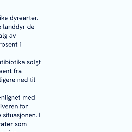
ike dyrearter.
e landdyr de
alg av
rosent i
tibiotika solgt
sent fra
igere ned til
menlignet med
iveren for
 situasjonen. I
rater som