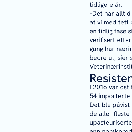
tidligere år.
–Det har alltid
at vi med tet
en tidlig fase 
verifisert ett
gang har nærin
bedre ut, sier
Veterinærinstit
Resisten
I 2016 var ost
54 importerte 
Det ble påvist
de aller flest
upasteuriserte
enn norskprodu