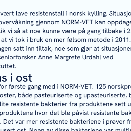
 vært lave resistenstall i norsk kylling. Situas
t overvåkning gjennom NORM-VET kan oppdage
slik vi så at noe kunne være på gang tilbake i 
er at vi tok i bruk en mer følsom metode i 2011
gen satt inn tiltak, noe som gjør at situasjon
 seniorforsker Anne Margrete Urdahl ved
uttet.
s i ost
 for første gang med i NORM-VET. 125 norskp
oster, både pasteuriserte og upasteuriserte, 
 lite resistente bakterier fra produktene sett 
e produktene hvor det ble påvist resistente bak
. Det var mer resistente bakteriene i prøver f
sert ost. Noen av disse bakteriene var multi