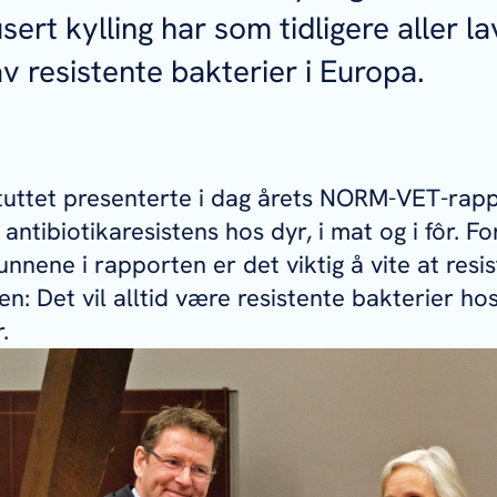
ert kylling har som tidligere aller la
v resistente bakterier i Europa.
tuttet presenterte i dag årets NORM-VET-rapp
 antibiotikaresistens hos dyr, i mat og i fôr. Fo
unnene i rapporten er det viktig å vite at resi
n: Det vil alltid være resistente bakterier hos 
r.