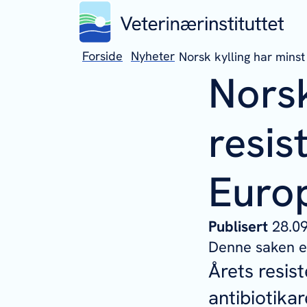
Forside
Nyheter
Norsk kylling har minst
Norsk
resis
Euro
Publisert
28.
Denne saken er
Årets resis
antibiotikar