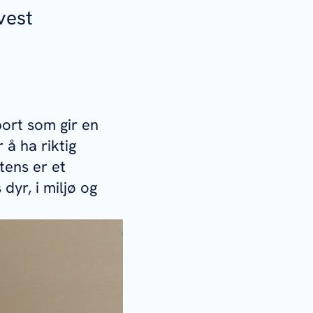
vest
ort som gir en
r å ha riktig
stens er et
dyr, i miljø og