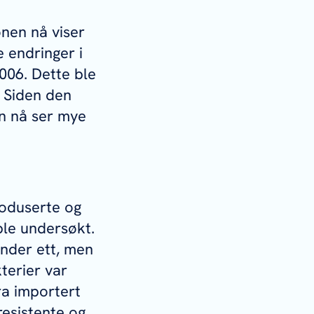
jonen nå viser
 endringer i
2006. Dette ble
. Siden den
en nå ser mye
roduserte og
ble undersøkt.
under ett, men
terier var
ra importert
resistente og