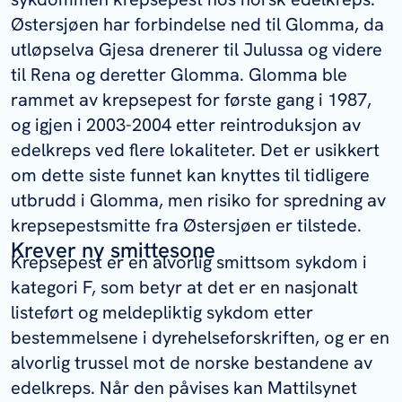
Østersjøen har forbindelse ned til Glomma, da
utløpselva Gjesa drenerer til Julussa og videre
til Rena og deretter Glomma. Glomma ble
rammet av krepsepest for første gang i 1987,
og igjen i 2003-2004 etter reintroduksjon av
edelkreps ved flere lokaliteter. Det er usikkert
om dette siste funnet kan knyttes til tidligere
utbrudd i Glomma, men risiko for spredning av
krepsepestsmitte fra Østersjøen er tilstede.
Krever ny smittesone
Krepsepest er en alvorlig smittsom sykdom i
kategori F, som betyr at det er en nasjonalt
listeført og meldepliktig sykdom etter
bestemmelsene i dyrehelseforskriften, og er en
alvorlig trussel mot de norske bestandene av
edelkreps. Når den påvises kan Mattilsynet