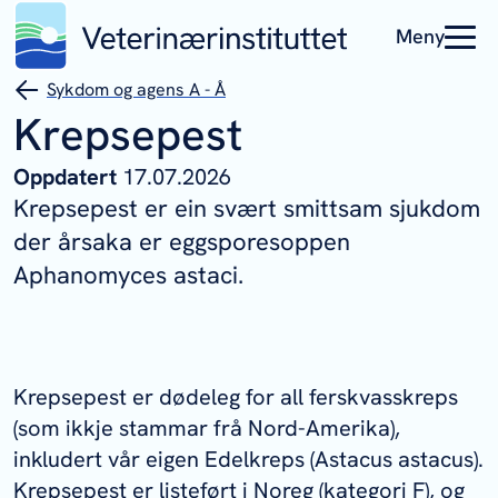
Meny
Sykdom og agens A - Å
Krepsepest
Oppdatert
17.07.2026
Krepsepest er ein svært smittsam sjukdom
der årsaka er eggsporesoppen
Aphanomyces astaci.
Krepsepest er dødeleg for all ferskvasskreps
(som ikkje stammar frå Nord-Amerika),
inkludert vår eigen Edelkreps (
Astacus astacus
).
Krepsepest er listeført i Noreg (kategori F), og