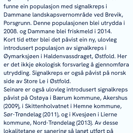
funne ein populasjon med signalkreps i
Dammane landskapsvernområde ved Brevik,
Porsgrunn. Denne populasjonen blei utrydda i
2008. og Dammane blei friskmeld i 2014.
Kort tid etter blei det påvist ein ny, ulovleg
introdusert populasjon av signalkreps i
Øymarksjøen i Haldenvassdraget, Østfold. Her
er det ikkje økologisk forsvarleg å gjennomføra
utrydding. Signalkreps er også påvist på norsk
side av Store Le i Østfold.
Seinare er også ulovleg introdusert signalkreps
påvist på Ostøya i Bærum kommune, Akershus
(2009), i Skittenholvatnet i Hemne kommune,
Sør-Trøndelag (2011), og i Kvesjøen i Lierne
kommune, Nord-Trøndelag (2013). Av desse
lokalitetane er sanering så langt utført på