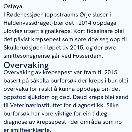
Ostøya.
I Rødenessjøen (oppstraums Ørje sluser i
Haldenvassdraget) blei det i 2014 oppdaga
ulovleg utsett signalkreps. Kort tidseinare blei
det påvist krepsepest som spreidde seg opp til
Skullerudsjøen i løpet av 2015, og der øvre
smittesonegrense går ved Fosserdam.
Overvaking
Overvaking av krepsepest var fram til 2015
basert på såkalla burforsøk der kreps i bur blei
overvaka for raskt å kunna oppdaga om det
oppstod sjukdom og død. Daud kreps blei send
til Veterinærinstituttet for diagnostikk. Slike
burforsøk har vore viktige for ein tidleg
diagnose av krepsepest i dei områda som no
er smitteerklærte.