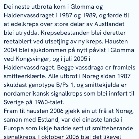
Dei neste utbrota kom i Glomma og
Haldenvassdraget i 1987 og 1989, og førde til
at edelkreps over store delar av Austlandet
blei utrydda. Krepsebestanden blei deretter
reetablert ved utsetjing av ny kreps. Hausten
2004 blei sjukdommen på nytt påvist i Glomma
ved Kongsvinger, og i juli 2005 i
Haldenvassdraget. Begge vassdraga er framleis
smitteerklærte. Alle utbrot i Noreg sidan 1987
skuldast genotype B/Ps 1, og smittekjelda er
nordamerikansk signalkreps som blei innført til
Sverige på 1960-talet.
Fram til hausten 2006 gjekk ein ut frå at Noreg,
saman med Estland, var dei einaste landa i
Europa som ikkje hadde sett ut smitteberande
signalkreps. I oktober 2006 blei det likevel