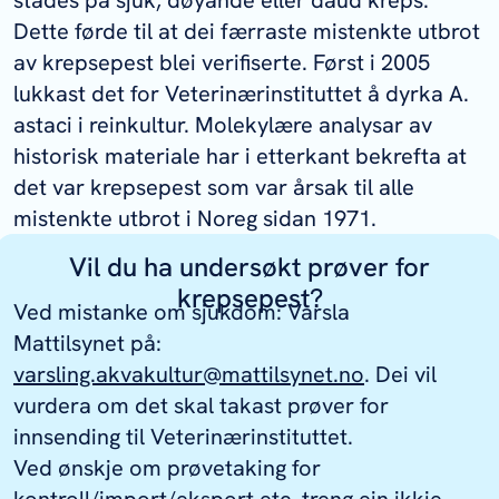
Dette førde til at dei færraste mistenkte utbrot
av krepsepest blei verifiserte. Først i 2005
lukkast det for Veterinærinstituttet å dyrka
A.
astaci
i reinkultur. Molekylære analysar av
historisk materiale har i etterkant bekrefta at
det var krepsepest som var årsak til alle
mistenkte utbrot i Noreg sidan 1971.
Vil du ha undersøkt prøver for
krepsepest?
Ved mistanke om sjukdom: Varsla
Mattilsynet på:
varsling.akvakultur@mattilsynet.no
. Dei vil
vurdera om det skal takast prøver for
innsending til Veterinærinstituttet.
Ved ønskje om prøvetaking for