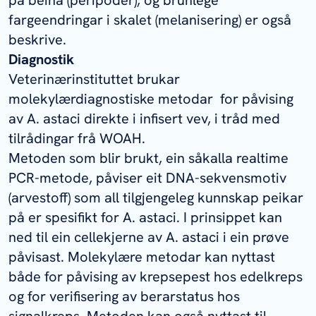
fargeendringar i skalet (melanisering) er også
beskrive.
Diagnostik
Veterinærinstituttet brukar
molekylærdiagnostiske metodar for påvising
av
A. astaci
direkte i infisert vev, i tråd med
tilrådingar frå WOAH.
Metoden som blir brukt, ein såkalla realtime
PCR-metode, påviser eit DNA-sekvensmotiv
(arvestoff) som all tilgjengeleg kunnskap peikar
på er spesifikt for
A. astaci
. I prinsippet kan
ned til ein cellekjerne av
A. astaci
i ein prøve
påvisast. Molekylære metodar kan nyttast
både for påvising av krepsepest hos edelkreps
og for verifisering av berarstatus hos
signalkreps. Metoden kan også nyttast til