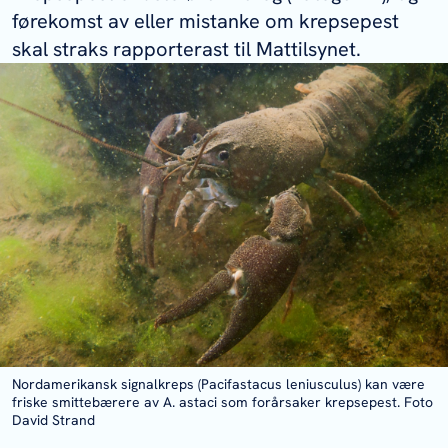
førekomst av eller mistanke om krepsepest
skal straks rapporterast til Mattilsynet.
Nordamerikansk signalkreps (Pacifastacus leniusculus) kan være
friske smittebærere av A. astaci som forårsaker krepsepest. Foto
David Strand