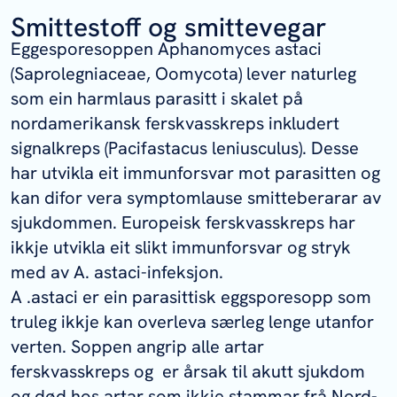
Smittestoff og smittevegar
Eggesporesoppen
Aphanomyces astaci
(Saprolegniaceae, Oomycota)
lever naturleg
som ein harmlaus parasitt i skalet på
nordamerikansk ferskvasskreps inkludert
signalkreps (
Pacifastacus leniusculus
). Desse
har utvikla eit immunforsvar mot parasitten og
kan difor vera symptomlause smitteberarar av
sjukdommen. Europeisk ferskvasskreps har
ikkje utvikla eit slikt immunforsvar og stryk
med av
A. astaci
-infeksjon.
A .astaci
er ein parasittisk eggsporesopp som
truleg ikkje kan overleva særleg lenge utanfor
verten. Soppen angrip alle artar
ferskvasskreps og er årsak til akutt sjukdom
og død hos artar som ikkje stammar frå Nord-