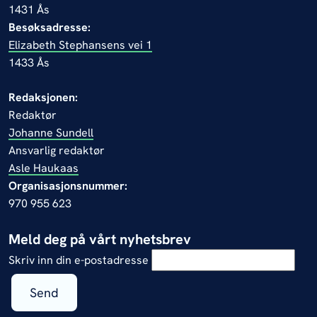
1431 Ås
Besøksadresse:
Elizabeth Stephansens vei 1
1433 Ås
Redaksjonen:
Redaktør
Johanne Sundell
Ansvarlig redaktør
Asle Haukaas
Organisasjonsnummer:
970 955 623
Meld deg på vårt nyhetsbrev
Skriv inn din e-postadresse
Send