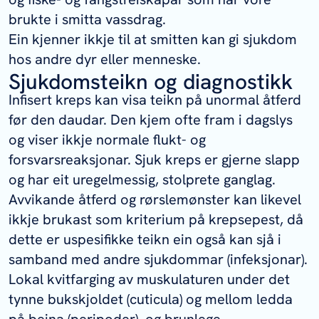
brukte i smitta vassdrag.
Ein kjenner ikkje til at smitten kan gi sjukdom
hos andre dyr eller menneske.
Sjukdomsteikn og diagnostikk
Infisert kreps kan visa teikn på unormal åtferd
før den daudar. Den kjem ofte fram i dagslys
og viser ikkje normale flukt- og
forsvarsreaksjonar. Sjuk kreps er gjerne slapp
og har eit uregelmessig, stolprete ganglag.
Avvikande åtferd og rørslemønster kan likevel
ikkje brukast som kriterium på krepsepest, då
dette er uspesifikke teikn ein også kan sjå i
samband med andre sjukdommar (infeksjonar).
Lokal kvitfarging av muskulaturen under det
tynne bukskjoldet (cuticula) og mellom ledda
på beina (peripoder), og brunlege