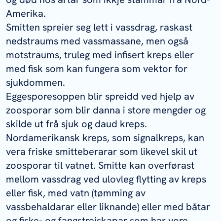
Amerika.
Smitten spreier seg lett i vassdrag, raskast
nedstraums med vassmassane, men også
motstraums, truleg med infisert kreps eller
med fisk som kan fungera som vektor for
sjukdommen.
Eggesporesoppen blir spreidd ved hjelp av
zoosporar som blir danna i store mengder og
skilde ut frå sjuk og daud kreps.
Nordamerikansk kreps, som signalkreps, kan
vera friske smitteberarar som likevel skil ut
zoosporar til vatnet. Smitte kan overførast
mellom vassdrag ved ulovleg flytting av kreps
eller fisk, med vatn (tømming av
vassbehaldarar eller liknande) eller med båtar
og fiske- og fangstreiskapar som har vore