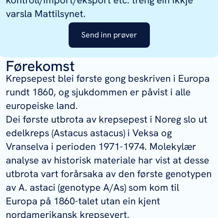
kontroll/import/eksport etc. treng ein ikkje
varsla Mattilsynet.
Send inn prøver
Førekomst
Krepsepest blei første gong beskriven i Europa
rundt 1860, og sjukdommen er påvist i alle
europeiske land.
Dei første utbrota av krepsepest i Noreg slo ut
edelkreps (
Astacus astacus
) i Veksa og
Vranselva i perioden 1971-1974. Molekylær
analyse av historisk materiale har vist at desse
utbrota vart forårsaka av den første genotypen
av
A. astaci
(genotype A/As) som kom til
Europa på 1860-talet utan ein kjent
nordamerikansk krepsevert.