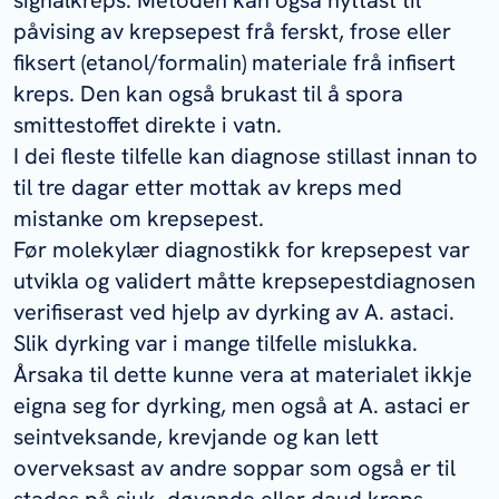
påvising av krepsepest frå ferskt, frose eller
fiksert (etanol/formalin) materiale frå infisert
kreps. Den kan også brukast til å spora
smittestoffet direkte i vatn.
I dei fleste tilfelle kan diagnose stillast innan to
til tre dagar etter mottak av kreps med
mistanke om krepsepest.
Før molekylær diagnostikk for krepsepest var
utvikla og validert måtte krepsepestdiagnosen
verifiserast ved hjelp av dyrking av
A. astaci
.
Slik dyrking var i mange tilfelle mislukka.
Årsaka til dette kunne vera at materialet ikkje
eigna seg for dyrking, men også at
A. astaci
er
seintveksande, krevjande og kan lett
overveksast av andre soppar som også er til
stades på sjuk, døyande eller daud kreps.