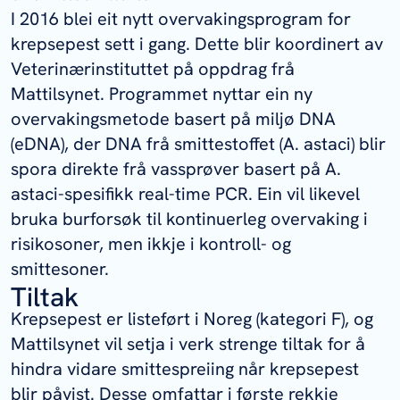
I 2016 blei eit nytt overvakingsprogram for
krepsepest sett i gang. Dette blir koordinert av
Veterinærinstituttet på oppdrag frå
Mattilsynet. Programmet nyttar ein ny
overvakingsmetode basert på miljø DNA
(eDNA), der DNA frå smittestoffet (
A. astaci
) blir
spora direkte frå vassprøver basert på
A.
astaci
-spesifikk real-time PCR. Ein vil likevel
bruka burforsøk til kontinuerleg overvaking i
risikosoner, men ikkje i kontroll- og
smittesoner.
Tiltak
Krepsepest er listeført i Noreg (kategori F), og
Mattilsynet vil setja i verk strenge tiltak for å
hindra vidare smittespreiing når krepsepest
blir påvist. Desse omfattar i første rekkje