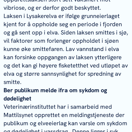
vibriose, og er derfor godt beskyttet.
Laksen i Lysakerelva er ifølge grunneierlaget
kjent for å oppholde seg en periode i fjorden
og gå sent opp i elva. Siden laksen smittes i sjø,
vil faktorer som forlenger oppholdet i sjøen
kunne øke smittefaren. Lav vannstand i elva
kan forsinke oppgangen av laksen ytterligere
og det kan gi høyere fisketetthet ved utløpet av
elva og større sannsynlighet for spredning av
smitte.
Ber publikum melde ifra om sykdom og
dødelighet
Veterinærinstituttet har i samarbeid med
Mattilsynet opprettet en meldingstjeneste der
publikum og elveeierlag kan varsle om sykdom
og dødelighet i vassdrag.
Denne ligger i syk