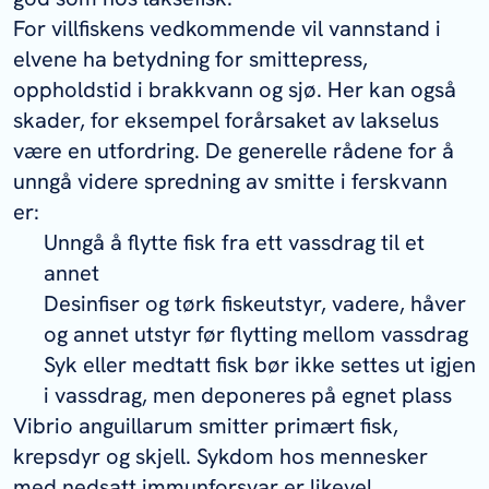
For villfiskens vedkommende vil vannstand i
elvene ha betydning for smittepress,
oppholdstid i brakkvann og sjø. Her kan også
skader, for eksempel forårsaket av lakselus
være en utfordring. De generelle rådene for å
unngå videre spredning av smitte i ferskvann
er:
Unngå å flytte fisk fra ett vassdrag til et
annet
Desinfiser og tørk fiskeutstyr, vadere, håver
og annet utstyr før flytting mellom vassdrag
Syk eller medtatt fisk bør ikke settes ut igjen
i vassdrag, men deponeres på egnet plass
Vibrio anguillarum
smitter primært fisk,
krepsdyr og skjell. Sykdom hos mennesker
med nedsatt immunforsvar er likevel