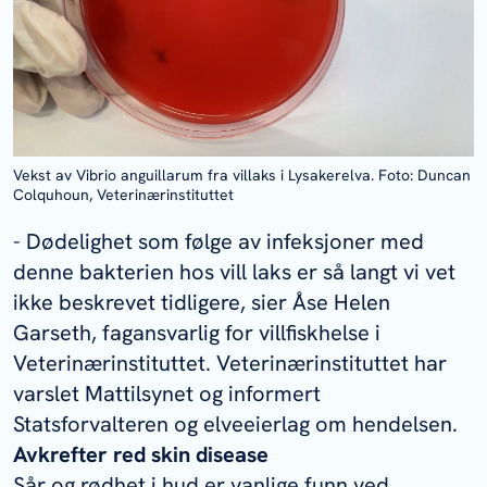
Vekst av
Vibrio anguillarum
fra villaks i Lysakerelva. Foto: Duncan
Colquhoun, Veterinærinstituttet
- Dødelighet som følge av infeksjoner med
denne bakterien hos vill laks er så langt vi vet
ikke beskrevet tidligere, sier Åse Helen
Garseth, fagansvarlig for villfiskhelse i
Veterinærinstituttet. Veterinærinstituttet har
varslet Mattilsynet og informert
Statsforvalteren og elveeierlag om hendelsen.
Avkrefter red skin disease
Sår og rødhet i hud er vanlige funn ved