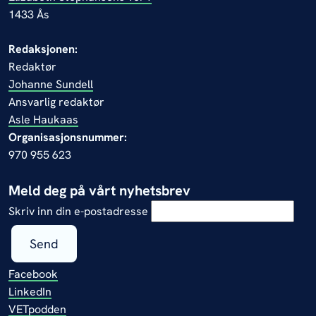
1433 Ås
Redaksjonen:
Redaktør
Johanne Sundell
Ansvarlig redaktør
Asle Haukaas
Organisasjonsnummer:
970 955 623
Meld deg på vårt nyhetsbrev
Skriv inn din e-postadresse
Send
Facebook
LinkedIn
VETpodden