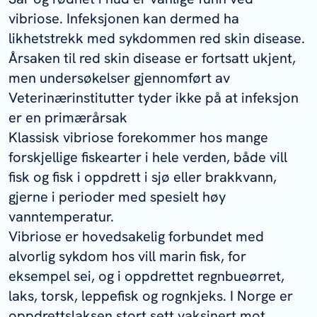
vibriose. Infeksjonen kan dermed ha
likhetstrekk med sykdommen red skin disease.
Årsaken til red skin disease er fortsatt ukjent,
men undersøkelser gjennomført av
Veterinærinstitutter tyder ikke på at infeksjon
er en primærårsak
Klassisk vibriose forekommer hos mange
forskjellige fiskearter i hele verden, både vill
fisk og fisk i oppdrett i sjø eller brakkvann,
gjerne i perioder med spesielt høy
vanntemperatur.
Vibriose er hovedsakelig forbundet med
alvorlig sykdom hos vill marin fisk, for
eksempel sei, og i oppdrettet regnbueørret,
laks, torsk, leppefisk og rognkjeks. I Norge er
oppdrettslaksen stort sett vaksinert mot