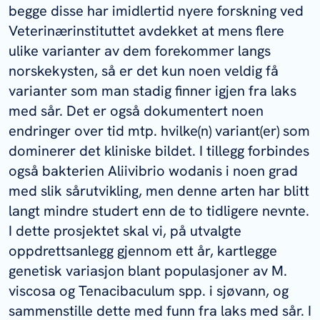
begge disse har imidlertid nyere forskning ved
Veterinærinstituttet avdekket at mens flere
ulike varianter av dem forekommer langs
norskekysten, så er det kun noen veldig få
varianter som man stadig finner igjen fra laks
med sår. Det er også dokumentert noen
endringer over tid mtp. hvilke(n) variant(er) som
dominerer det kliniske bildet. I tillegg forbindes
også bakterien
Aliivibrio wodanis
i noen grad
med slik sårutvikling, men denne arten har blitt
langt mindre studert enn de to tidligere nevnte.
I dette prosjektet skal vi, på utvalgte
oppdrettsanlegg gjennom ett år, kartlegge
genetisk variasjon blant populasjoner av
M.
viscosa
og
Tenacibaculum
spp. i sjøvann, og
sammenstille dette med funn fra laks med sår. I