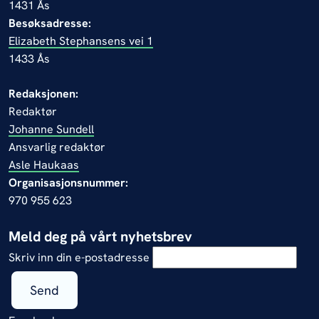
1431 Ås
Besøksadresse:
Elizabeth Stephansens vei 1
1433 Ås
Redaksjonen:
Redaktør
Johanne Sundell
Ansvarlig redaktør
Asle Haukaas
Organisasjonsnummer:
970 955 623
Meld deg på vårt nyhetsbrev
Skriv inn din e-postadresse
Send