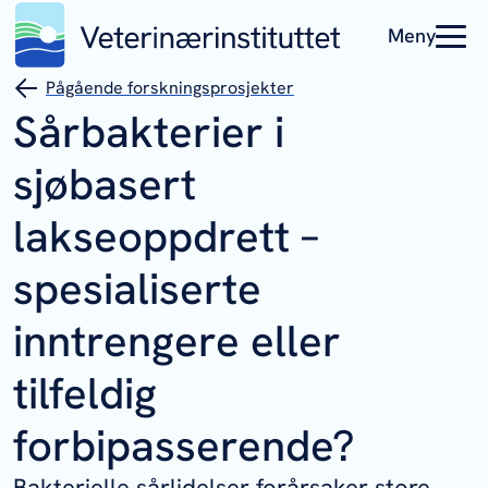
Meny
Pågående forskningsprosjekter
Sårbakterier i
sjøbasert
lakseoppdrett –
spesialiserte
inntrengere eller
tilfeldig
forbipasserende?
Bakterielle sårlidelser forårsaker store