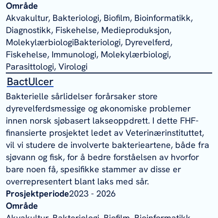
Område
Akvakultur, Bakteriologi, Biofilm, Bioinformatikk,
Diagnostikk, Fiskehelse, Medieproduksjon,
MolekylærbiologiBakteriologi, Dyrevelferd,
Fiskehelse, Immunologi, Molekylærbiologi,
Parasittologi, Virologi
BactUlcer
Bakterielle sårlidelser forårsaker store
dyrevelferdsmessige og økonomiske problemer
innen norsk sjøbasert lakseoppdrett. I dette FHF-
finansierte prosjektet ledet av Veterinærinstituttet,
vil vi studere de involverte bakterieartene, både fra
sjøvann og fisk, for å bedre forståelsen av hvorfor
bare noen få, spesifikke stammer av disse er
overrepresentert blant laks med sår.
Prosjektperiode
2023 - 2026
Område
Akvakultur, Bakteriologi, Biofilm, Bioinformatikk,