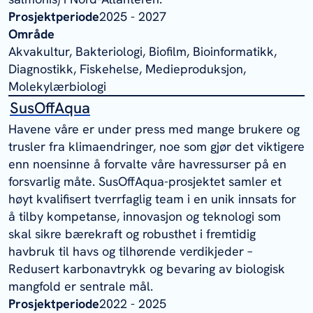
Prosjektperiode
2025 - 2027
Område
Akvakultur, Bakteriologi, Biofilm, Bioinformatikk,
Diagnostikk, Fiskehelse, Medieproduksjon,
Molekylærbiologi
SusOffAqua
Havene våre er under press med mange brukere og
trusler fra klimaendringer, noe som gjør det viktigere
enn noensinne å forvalte våre havressurser på en
forsvarlig måte. SusOffAqua-prosjektet samler et
høyt kvalifisert tverrfaglig team i en unik innsats for
å tilby kompetanse, innovasjon og teknologi som
skal sikre bærekraft og robusthet i fremtidig
havbruk til havs og tilhørende verdikjeder –
Redusert karbonavtrykk og bevaring av biologisk
mangfold er sentrale mål.
Prosjektperiode
2022 - 2025