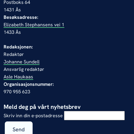
Postboks 64
1431 Ås
Besøksadresse:
Elizabeth Stephansens vei 1
1433 Ås
Redaksjonen:
Redaktør
Johanne Sundell
Ansvarlig redaktør
Asle Haukaas
Organisasjonsnummer:
970 955 623
Meld deg på vårt nyhetsbrev
Skriv inn din e-postadresse
Send