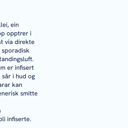
lei
, ein
p opptrer i
t via direkte
l sporadisk
tandingsluft.
 er infisert
 sår i hud og
tarar kan
enerisk smitte
å
i infiserte.