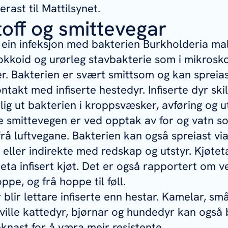
rast til Mattilsynet.
toff og smittevegar
 ein infeksjon med bakterien
Burkholderia mal
kkoid og urørleg stavbakterie som i mikrosko
er. Bakterien er svært smittsom og kan spreias
ntakt med infiserte hestedyr. Infiserte dyr ski
rlig ut bakterien i kroppsvæsker, avføring og u
 smittevegen er ved opptak av for og vatn som
rå luftvegane. Bakterien kan også spreiast via
t eller indirekte med redskap og utstyr. Kjøte
 eta infisert kjøt. Det er også rapportert om v
oppe, og frå hoppe til føll.
blir lettare infiserte enn hestar. Kamelar, sm
ville kattedyr, bjørnar og hundedyr kan også bl
eknast for å væra meir resistente.