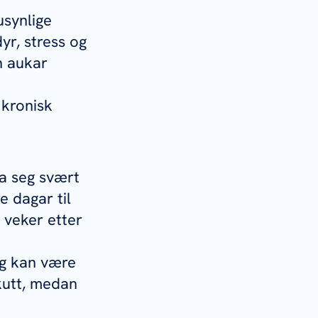
usynlige
yr, stress og
n aukar
 kronisk
a seg svært
e dagar til
6 veker etter
 og kan være
kutt, medan