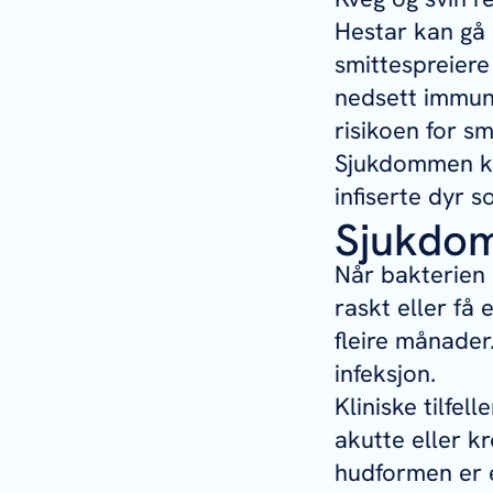
Hestar kan gå 
smittespreiere 
nedsett immunf
risikoen for sm
Sjukdommen ka
infiserte dyr 
Sjukdom
Når bakterien
raskt eller få 
fleire månader.
infeksjon.
Kliniske tilfe
akutte eller k
hudformen er e