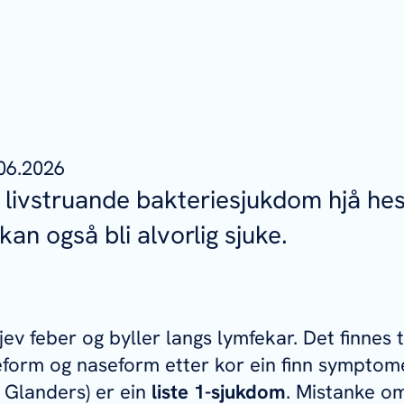
06.2026
n livstruande bakteriesjukdom hjå hes
an også bli alvorlig sjuke.
v feber og byller langs lymfekar. Det finnes t
eform og naseform etter kor ein finn symptom
: Glanders) er ein
liste 1-sjukdom
. Mistanke om