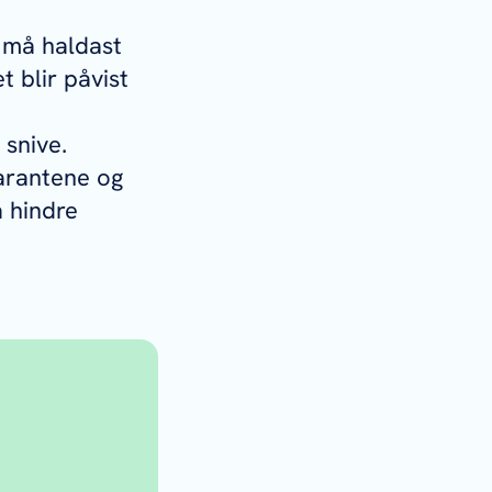
n må haldast
t blir påvist
 snive.
arantene og
 hindre