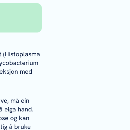
eknutar
nda
te.
ige.
etter ei
 (
Histoplasma
ycobacterium
 og fører
ille ut
feksjon med
mi fører
ive, må ein
å eiga hand.
nose og kan
ktig å bruke