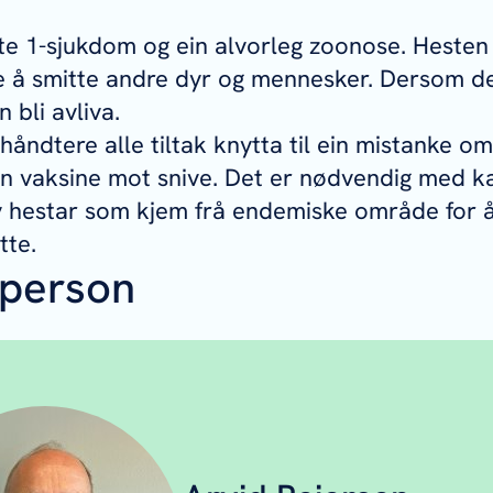
iste 1-sjukdom og ein alvorleg zoonose. Heste
kje å smitte andre dyr og mennesker. Dersom de
n bli avliva.
 håndtere alle tiltak knytta til ein mistanke om
en vaksine mot snive. Det er nødvendig med k
v hestar som kjem frå endemiske område for å
tte.
person