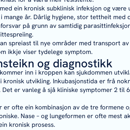
med ein kronisk subklinisk infeksjon og være 
i mange år. Dårlig hygiene, stor tettheit med d
orsvar på grunn av samtidig parasittinfeksjo
ittespreiing.
n spreiast til nye områder med transport av
som ikkje viser tydelege symptom.
steikn og diagnostikk
 kommer inn i kroppen kan sjukdommen utvikl
ei kronisk utvikling. Inkubasjonstida er frå nokr
 Det er vanleg å sjå kliniske symptomer 2 til 
ller er ofte ein kombinasjon av de tre formene
roniske. Nase – og lungeformen er ofte mest a
in kronisk prosess.