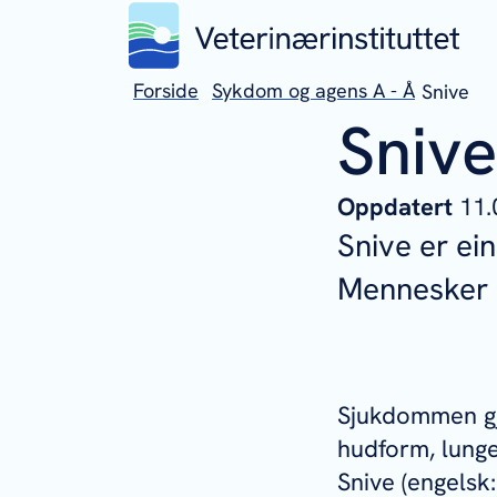
Forside
Sykdom og agens A - Å
Snive
Snive
Oppdatert
11.
Snive er ei
Mennesker k
Sjukdommen gje
hudform, lung
Snive (engelsk