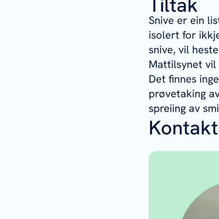
Tiltak
Snive er ein l
isolert for ik
snive, vil heste
Mattilsynet vil
Det finnes ing
prøvetaking a
spreiing av smi
Kontakt