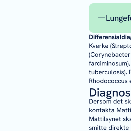
Ans
Hos
Ei 
og 
Lunge
(mu
Sj
na
Differensialdi
Feb
Ei 
Kverke (
Strept
Dei
Knu
(Co
rynebacter
Knu
tid
farciminosum
)
Dia
Svu
tuberculosis
),
til
pus
Rhodococcus 
Ak
Nas
Diagnos
oft
Kro
Dersom det sku
av
kontakta Matti
Mattilsynet sk
smitte direkte 