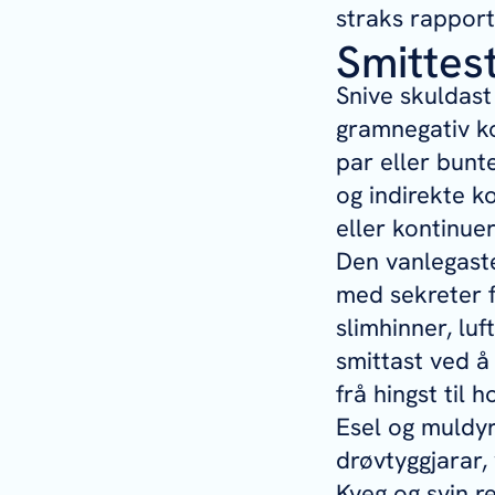
straks rapporte
Smittes
Snive skuldast
gramnegativ ko
par eller bunt
og indirekte ko
eller kontinue
Den vanlegaste
med sekreter f
slimhinner, luf
smittast ved å
frå hingst til h
Esel og muldyr 
drøvtyggjarar, 
Kveg og svin r