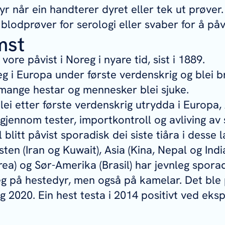
yr når ein handterer dyret eller tek ut prøver
 blodprøver for serologi eller svaber for å på
mst
 vore påvist i Noreg i nyare tid, sist i 1889.
eg i Europa under første verdenskrig og blei br
 mange hestar og mennesker blei sjuke.
i etter første verdenskrig utrydda i Europa, 
jennom tester, importkontroll og avliving av 
l blitt påvist sporadisk dei siste tiåra i desse 
ten (Iran og Kuwait), Asia (Kina, Nepal og India
ea) og Sør-Amerika (Brasil) har jevnleg sporadi
eg på hestedyr, men også på kamelar. Det ble p
g 2020. Ein hest testa i 2014 positivt ved eksp