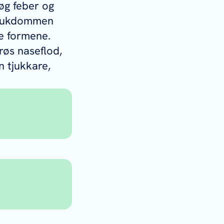
øg feber og
 sjukdommen
ke formene.
røs naseflod,
n tjukkare,
) langs
ror
ever og