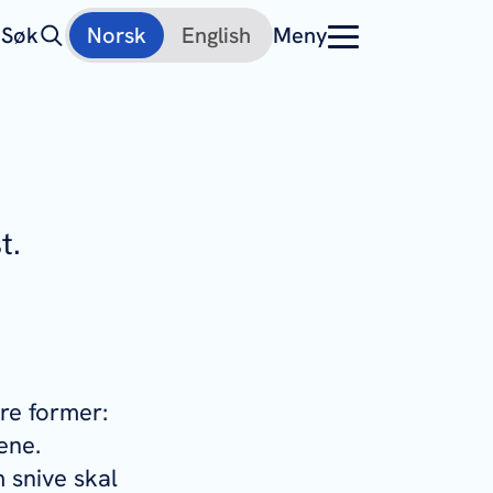
Søk
Norsk
English
Meny
t.
re former:
ene.
 snive skal