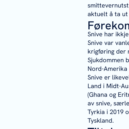
smittevernutst
aktuelt å ta ut
Føreko
Snive har ikkje
Snive var vanl
krigføring der
Sjukdommen ble
Nord-Amerika g
Snive er likeve
Land i Midt-Aus
(Ghana og Eritr
av snive, særl
Tyrkia i 2019 o
Tyskland.