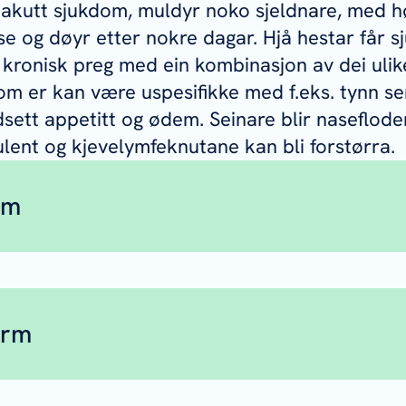
t akutt sjukdom, muldyr noko sjeldnare, med h
e og døyr etter nokre dagar. Hjå hestar får
r kronisk preg med ein kombinasjon av dei uli
m er kan være uspesifikke med f.eks. tynn se
sett appetitt og ødem. Seinare blir naseflode
ent og kjevelymfeknutane kan bli forstørra.
rm
høgde, runde og faste knuter (byller, noduler
fekar i huda.
ler som sprekker og lagar fistler i huda som g
orm
ngsomt.
eksiøse knuter (granulom) i indre organ som l
 feber og ingen appetitt.
t.