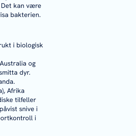
. Det kan være
visa bakterien.
ukt i biologisk
Australia og
smitta dyr.
landa.
), Afrika
ske tilfeller
åvist snive i
ortkontroll i