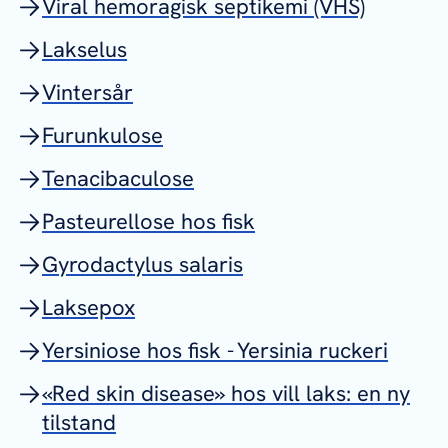
Viral hemoragisk septikemi (VHS)
Lakselus
Vintersår
Furunkulose
Tenacibaculose
Pasteurellose hos fisk
Gyrodactylus salaris
Laksepox
Yersiniose hos fisk - Yersinia ruckeri
«Red skin disease» hos vill laks: en ny
tilstand