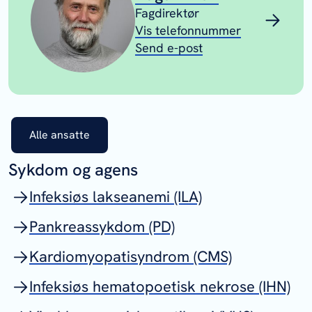
Fagdirektør
Vis telefonnummer
Send e-post
Alle ansatte
Sykdom og agens
Infeksiøs lakseanemi (ILA)
Pankreassykdom (PD)
Kardiomyopatisyndrom (CMS)
Infeksiøs hematopoetisk nekrose (IHN)