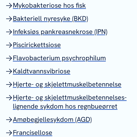
Mykobakteriose hos fisk
Bakteriell nyresyke (BKD)
Infeksiøs pankreasnekrose (IPN)
Piscirickettsiose
Flavobacterium psychrophilum
Kaldtvannsvibriose
Hjerte- og skjelettmuskelbetennelse
Hjerte- og skjelettmuskelbetennelses-
lignende sykdom hos regnbueørret
Amøbegjellesykdom (AGD)
Francisellose