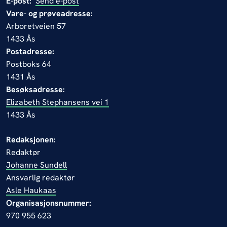
E-post:
Send e-post
Vare- og prøveadresse:
Arboretveien 57
1433 Ås
Postadresse:
Postboks 64
1431 Ås
Besøksadresse:
Elizabeth Stephansens vei 1
1433 Ås
Redaksjonen:
Redaktør
Johanne Sundell
Ansvarlig redaktør
Asle Haukaas
Organisasjonsnummer:
970 955 623