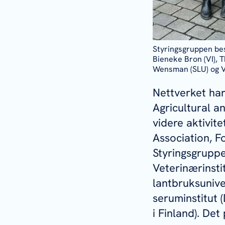
Styringsgruppen be
Bieneke Bron (VI), 
Wensman (SLU) og V
Nettverket har
Agricultural a
videre aktivit
Association, F
Styringsgruppe
Veterinærinsti
lantbruksunive
seruminstitut
i Finland). De