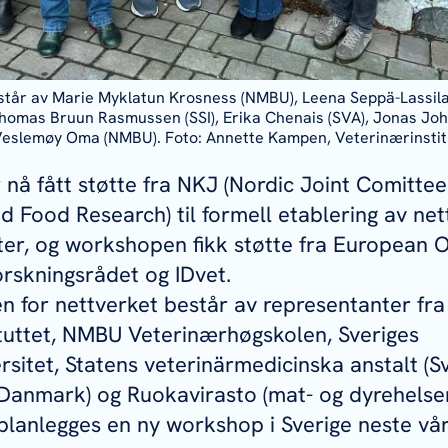
står av Marie Myklatun Krosness (NMBU), Leena Seppä-Lassila
Thomas Bruun Rasmussen (SSI), Erika Chenais (SVA), Jonas Jo
eslemøy Oma (NMBU). Foto: Annette Kampen, Veterinærinstit
 nå fått støtte fra NKJ (Nordic Joint Comittee
nd Food Research) til formell etablering av ne
eter, og workshopen fikk støtte fra European 
orskningsrådet og IDvet.
n for nettverket består av representanter fra
tuttet, NMBU Veterinærhøgskolen, Sveriges
rsitet, Statens veterinärmedicinska anstalt (Sv
 (Danmark) og Ruokavirasto (mat- og dyrehels
t planlegges en ny workshop i Sverige neste vår