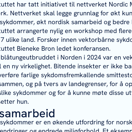
uttet har tatt initiativet til nettverket Nordi
rk. Nettverket skal legge grunnlag for økt k
 sykdommer, økt nordisk samarbeid og bedre
tuttet arrangerte nylig en workshop med fler
17 ulike land. Forsker innen vektorbårne sy
tuttet Bieneke Bron ledet konferansen.
blåtungeutbruddet i Norden i 2024 var en vek
l en ny virkelighet. Bitende insekter er ikke ba
erføre farlige sykdomsfremkallende smittestof
sammen, og på tvers av landegrenser, for å o
like sykdommer og for å kunne møte disse ut
setter hun.
 samarbeid
 sykdommer er en økende utfordring for norsk
endringer og endrede miljøforhold. Et eksemp