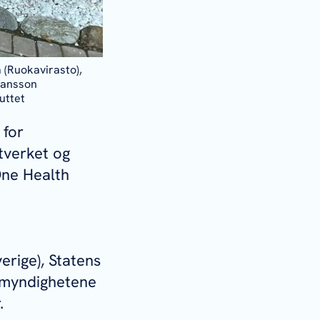
 (Ruokavirasto),
hansson
uttet
 for
ttverket og
One Health
erige), Statens
emyndighetene
.