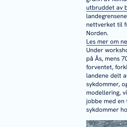
utbruddet av b
landegrensene
nettverket til
Norden.
Les mer om ne
Under workshop
på Ås, mens 70
forventet, for
landene delt a
sykdommer, og 
modellering, v
jobbe med en f
sykdommer hos