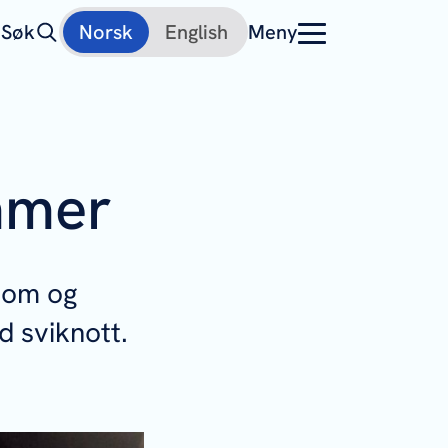
Søk
Norsk
English
Meny
mmer
p om og
 sviknott.