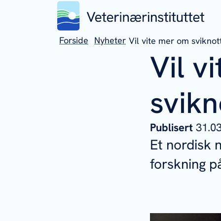
Forside
Nyheter
Vil vite mer om svikn
Vil v
svik
Publisert
31.0
Et nordisk 
forskning 