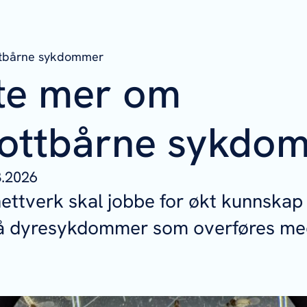
ottbårne sykdommer
ite mer om
nottbårne sykdo
3.2026
nettverk skal jobbe for økt kunnska
på dyresykdommer som overføres med