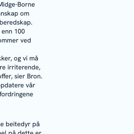
c Midge-Borne
unnskap om
 beredskap.
e enn 100
kdommer ved
ker, og vi må
re irriterende,
fer, sier Bron.
ppdatere vår
fordringene
e beitedyr på
el på dette er