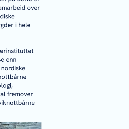
samarbeid over
diske
gder i hele
rinstituttet
se enn
e nordiske
knottbårne
logi,
kal fremover
viknottbårne