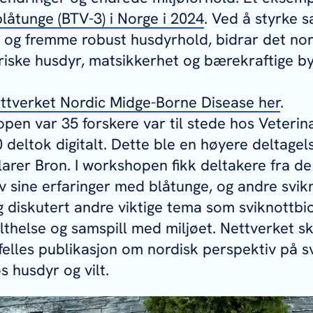
låtunge (BTV-3) i Norge i 2024
. Ved å styrke 
 og fremme robust husdyrhold, bidrar det nor
 friske husdyr, matsikkerhet og bærekraftige by
ttverket Nordic Midge-Borne Disease her
.
en var 35 forskere var til stede hos Veterinæ
 deltok digitalt. Dette ble en høyere deltagel
klarer Bron. I workshopen fikk deltakere fra d
v sine erfaringer med blåtunge, og andre svi
diskutert andre viktige tema som sviknottbio
ilthelse og samspill med miljøet. Nettverket s
elles publikasjon om nordisk perspektiv på s
 husdyr og vilt.