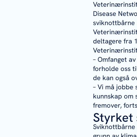
Veterinærinstit
Disease Netwo
sviknottbårne
Veterinærinsti
deltagere fra 
Veterinærinsti
– Omfanget av 
forholde oss ti
de kan også ov
– Vi må jobbe 
kunnskap om s
fremover, fort
Styrket
Sviknottbårne
grunn av klima