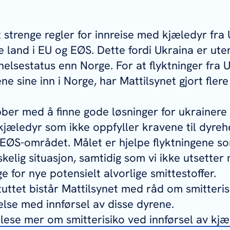
 strenge regler for innreise med kjæledyr fra U
 land i EU og EØS. Dette fordi Ukraina er ute
elsestatus enn Norge. For at flyktninger fra U
e sine inn i Norge, har Mattilsynet gjort flere
bber med å finne gode løsninger for ukraine
kjæledyr som ikke oppfyller kravene til dyreh
U/EØS-området. Målet er hjelpe flyktningene s
skelig situasjon, samtidig som vi ikke utsette
ge for nye potensielt alvorlige smittestoffer.
tuttet bistår Mattilsynet med råd om smitteris
delse med innførsel av disse dyrene.
ese mer om smitterisiko ved innførsel av kjæl