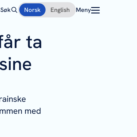
Søk
Norsk
English
Meny
får ta
sine
rainske
 sammen med