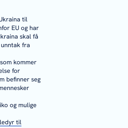
kraina til
nfor EU og har
kraina skal få
 unntak fra
re som kommer
else for
om befinner seg
r mennesker
iko og mulige
edyr til