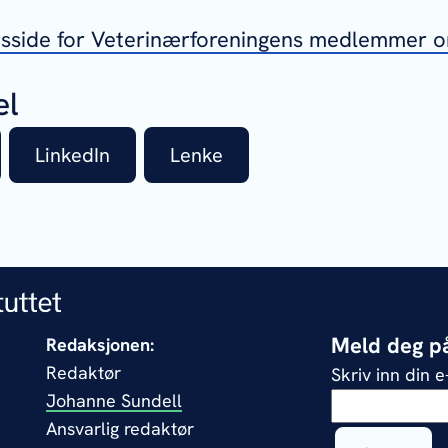
sside for Veterinærforeningens medlemmer o
el
LinkedIn
Lenke
Meld deg på
Redaksjonen:
Redaktør
Skriv inn din 
Johanne Sundell
Ansvarlig redaktør