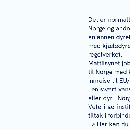
Det er normalt
Norge og andre
en annen dyreh
med kjæledyren
regelverket.
Mattilsynet jo
til Norge med 
innreise til E
i en svært van
eller dyr i Nor
Veterinærinsti
tiltak i forbin
→ Her kan du l