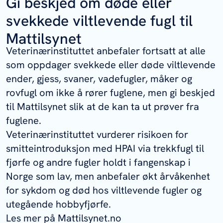
Gi beskjed om døde eller
svekkede viltlevende fugl til
Mattilsynet
Veterinærinstituttet anbefaler fortsatt at alle
som oppdager svekkede eller døde viltlevende
ender, gjess, svaner, vadefugler, måker og
rovfugl om ikke å rører fuglene, men gi beskjed
til Mattilsynet slik at de kan ta ut prøver fra
fuglene.
Veterinærinstituttet vurderer risikoen for
smitteintroduksjon med HPAI via trekkfugl til
fjørfe og andre fugler holdt i fangenskap i
Norge som lav, men anbefaler økt årvåkenhet
for sykdom og død hos viltlevende fugler og
utegående hobbyfjørfe.
Les mer på Mattilsynet.no