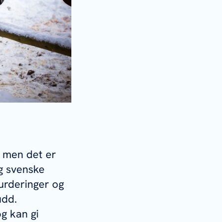
, men det er
g svenske
urderinger og
udd.
g kan gi