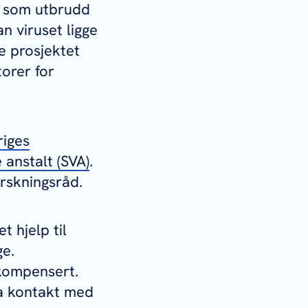
nt som utbrudd
n viruset ligge
te prosjektet
torer for
e
riges
anstalt (SVA)
.
orskningsråd.
t hjelp til
ge.
kompensert.
Ta kontakt med