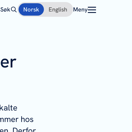
Søk
Norsk
English
Meny
ger
kalte
kommer hos
en. Derfor