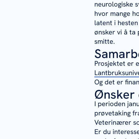
neurologiske s
hvor mange hop
latent i hesten
ønsker vi å ta 
smitte.
Samarbe
Prosjektet er 
Lantbruksunive
Og det er fina
Ønsker 
I perioden janu
prøvetaking fr
Veterinærer s
Er du interess