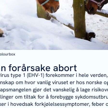
Colourbox
an forårsake abort
irus type 1 (EHV-1) forekommer i hele verden
nskap om hvor vanlig viruset er hos norske o
apsmangelen gjør det vanskelig å lage risikov
linger om tiltak for å forebygge sykdomsutbr
er i hovedsak forkjølelsessymptomer, feber o