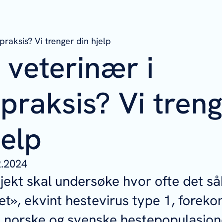
praksis? Vi trenger din hjelp
 veterinær i
praksis? Vi tren
jelp
2.2024
sjekt skal undersøke hvor ofte det så
et», ekvint hestevirus type 1, fore
n norske og svenske hestepopulasjon