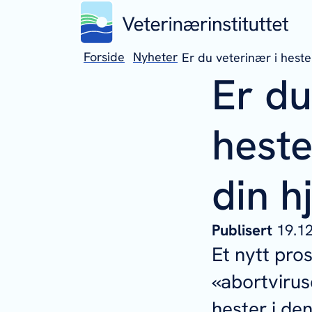
Forside
Nyheter
Er du veterinær i heste
Er du
heste
din h
Publisert
19.1
Et nytt pro
«abortvirus
hester i de