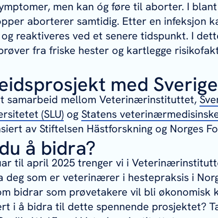
ymptomer, men kan óg føre til aborter. I bla
per aborterer samtidig. Etter en infeksjon ka
 og reaktiveres ved et senere tidspunkt. I det
prøver fra friske hester og kartlegge risikofak
idsprosjekt med Sverig
et samarbeid mellom Veterinærinstituttet,
Sve
rsitetet (SLU)
og
Statens veterinærmedisinske 
nsiert av Stiftelsen Hästforskning og Norges F
du å bidra?
ar til april 2025 trenger vi i Veterinærinstitutte
a deg som er veterinærer i hestepraksis i Nor
om bidrar som prøvetakere vil bli økonomisk 
ert i å bidra til dette spennende prosjektet? 