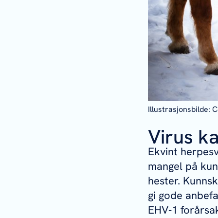
Illustrasjonsbilde: 
Virus k
Ekvint herpesv
mangel på kun
hester. Kunnsk
gi gode anbefa
EHV-1 forårsak