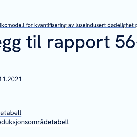
sikomodell for kvantifisering av luseindusert dødelighet 
gg til rapport 56
11.2021
vetabell
roduksjonsområdetabell