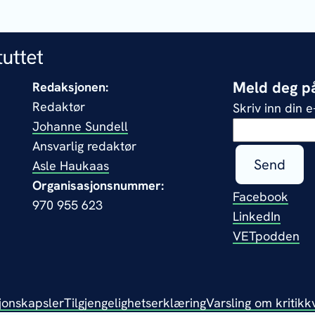
Meld deg på
Redaksjonen:
Redaktør
Skriv inn din 
Johanne Sundell
Ansvarlig redaktør
Send
Asle Haukaas
Organisasjonsnummer:
Facebook
970 955 623
LinkedIn
VETpodden
jonskapsler
Tilgjengelighetserklæring
Varsling om kritikk