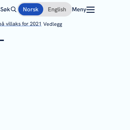
Søk
Norsk
English
Meny
på villaks for 2021
Vedlegg
-