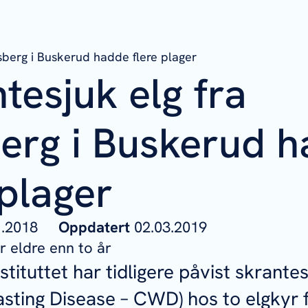
esberg i Buskerud hadde flere plager
tesjuk elg fra
erg i Buskerud 
 plager
11.2018
Oppdatert
02.03.2019
 eldre enn to år
tituttet har tidligere påvist skrante
sting Disease – CWD) hos to elgkyr 