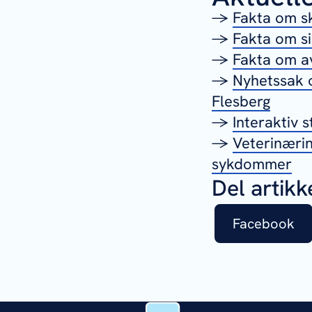
→
Fakta om s
→
Fakta om s
→
Fakta om av
→
Nyhetssak o
Flesberg
→
Interaktiv s
→
Veterinærin
sykdommer
Del artikk
Facebook