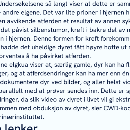
 Undersøkelsene så langt viser at dette er s
 andre elgene. Det var lite prioner i hjernen h
den avvikende atferden et resultat av annen s
det påvist silbenstumor, kreft i bakre del av
n i hjernen. Denne formen for kreft forekomm
gg hadde det uheldige dyret fått høyre hofte ut
rventes å ha påvirket atferden.
ne elgkua viser at, særlig gamle, dyr kan ha f
ger, og at atferdsendringer kan ha mer enn én
å dokumentere dyr ved bilder, og aller helst v
parallelt med at prøver sendes inn. Dette er sp
inger, da slik video av dyret i livet vil gi ekst
ammen med obduksjon av dyret, sier CWD-koo
inærinstituttet.
e lenker