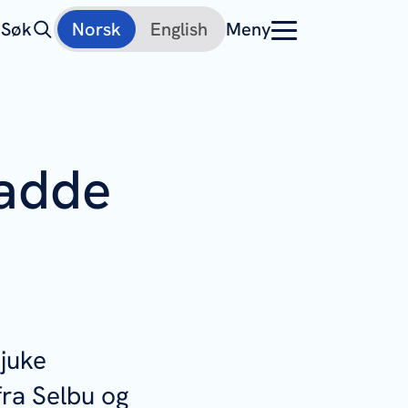
Søk
Norsk
English
Meny
hadde
sjuke
fra Selbu og