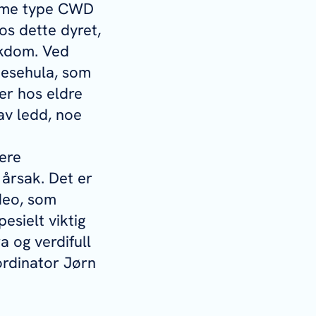
amme type CWD
os dette dyret,
ykdom. Ved
 nesehula, som
er hos eldre
 av ledd, noe
lere
 årsak. Det er
ideo, som
esielt viktig
ra og verdifull
rdinator Jørn