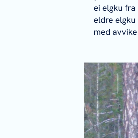
ei elgku fr
eldre elgku
med avviken