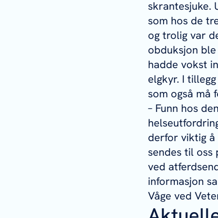
skrantesjuke.
som hos de tre
og trolig var 
obduksjon ble 
hadde vokst in
elgkyr. I tille
som også må fo
– Funn hos den
helseutfordrin
derfor viktig 
sendes til oss 
ved atferdsendr
informasjon s
Våge ved Veter
Aktuell