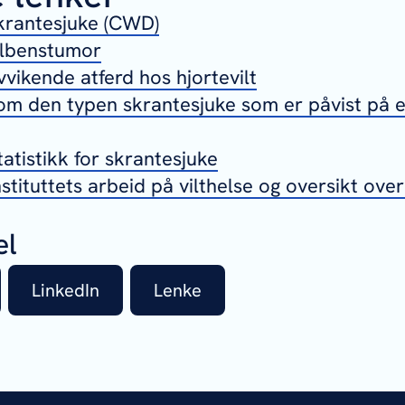
krantesjuke (CWD)
ilbenstumor
vikende atferd hos hjortevilt
m den typen skrantesjuke som er påvist på e
tatistikk for skrantesjuke
stituttets arbeid på vilthelse og oversikt over
el
LinkedIn
Lenke