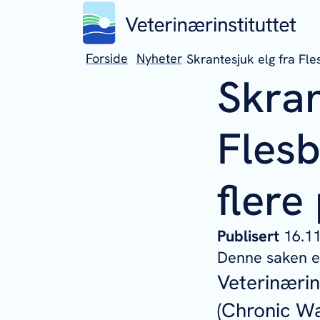
Forside
Nyheter
Skrantesjuk elg fra Fl
Skran
Flesb
flere
Publisert
16.
Denne saken er
Veterinærins
(Chronic Wa