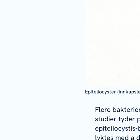
Epiteliocyster (innkapsl
Flere bakterier
studier tyder 
epiteliocystis
lyktes med å d