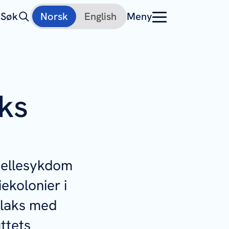
Søk
Norsk
English
Meny
aks
jellesykdom
ekolonier i
s laks med
ttets