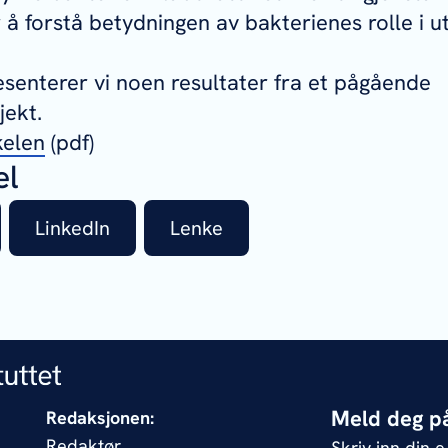
 å forstå betydningen av bakterienes rolle i ut
resenterer vi noen resultater fra et pågående
jekt.
kelen
(pdf)
el
LinkedIn
Lenke
Meld deg på
Redaksjonen:
Redaktør
Skriv inn din 