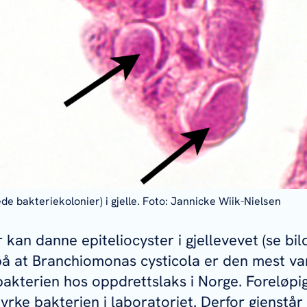
ede bakteriekolonier) i gjelle. Foto: Jannicke Wiik-Nielsen
 kan danne epiteliocyster i gjellevevet (se bil
på at Branchiomonas cysticola er den mest va
-bakterien hos oppdrettslaks i Norge. Foreløpi
yrke bakterien i laboratoriet. Derfor gjenstår 