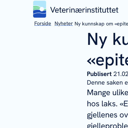
Forside
Nyheter
Ny kunnskap om «epitel
Ny k
«epit
Publisert
21.
Denne saken er
Mange ulik
hos laks. «
gjellenes ov
gjelleprobl