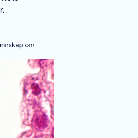
r.
kunnskap om