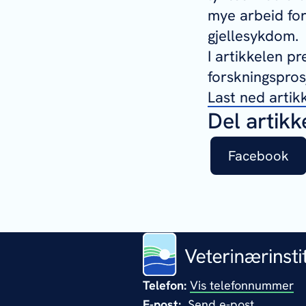
mye arbeid for
gjellesykdom.
I artikkelen p
forskningspros
Last ned artik
Del artikk
Facebook
Telefon:
Vis telefonnummer
E-post:
Send e-post