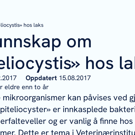
iocystis» hos laks
unnskap om
eliocystis» hos l
02.2017
Oppdatert
15.08.2017
 eldre enn to år
e mikroorganismer kan påvises ved g
Epiteliocyster» er innkasplede bakteri
erfalteveller og er vanlig å finne ho
emer. Dette er tema i Veterinærinstitu