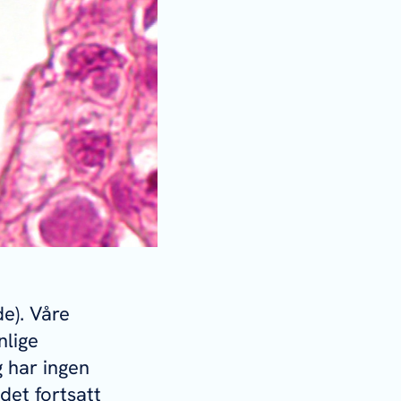
de). Våre
nlige
g har ingen
det fortsatt