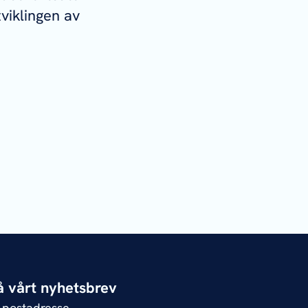
viklingen av
 vårt nyhetsbrev
e-postadresse