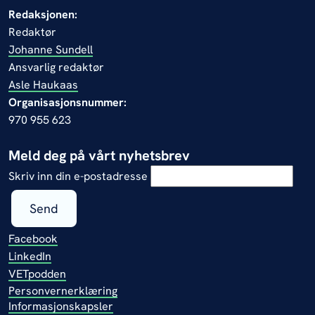
Redaksjonen:
Redaktør
Johanne Sundell
Ansvarlig redaktør
Asle Haukaas
Organisasjonsnummer:
970 955 623
Meld deg på vårt nyhetsbrev
Skriv inn din e-postadresse
Send
Facebook
LinkedIn
VETpodden
Personvernerklæring
Informasjonskapsler