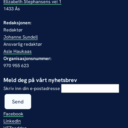
Elizabeth Stephansens vei 1
1433 Ås
Redaksjonen:
Redaktør
Johanne Sundell
Ansvarlig redaktør
Asle Haukaas
Organisasjonsnummer:
970 955 623
Meld deg på vårt nyhetsbrev
Skriv inn din e-postadresse
Send
Facebook
LinkedIn