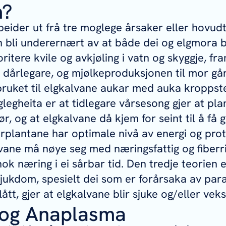
m?
eider ut frå tre moglege årsaker eller hovudt
 bli underernært av at både dei og elgmora bl
ritere kvile og avkjøling i vatn og skyggje, fra
r dårlegare, og mjølkeproduksjonen til mor gå
bruket til elgkalvane aukar med auka kroppst
egheita er at tidlegare vårsesong gjer at plan
ør, og at elgkalvane då kjem for seint til å få 
rplantane har optimale nivå av energi og prot
lvane må nøye seg med næringsfattig og fiberr
 nok næring i ei sårbar tid. Den tredje teorien 
jukdom, spesielt dei som er forårsaka av paras
ått, gjer at elgkalvane blir sjuke og/eller veks
 og Anaplasma