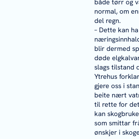
både tørr og va
normal, om enn
del regn.
– Dette kan h
næringsinnhald
blir dermed s
døde elgkalvar 
slags tilstand 
Ytrehus forkla
gjere oss i sta
beite nært vat
til rette for d
kan skogbruket
som smittar frå
ønskjer i skoge