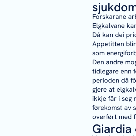
sjukdo
Forskarane arb
Elgkalvane kan
Då kan dei prio
Appetitten bli
som energifor
Den andre mogl
tidlegare enn f
perioden då fô
gjere at elgka
ikkje får i seg
førekomst av s
overført med fl
Giardia