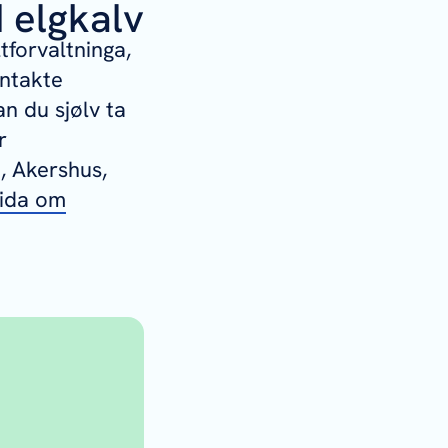
d elgkalv
tforvaltninga,
ontakte
n du sjølv ta
r
, Akershus,
sida om