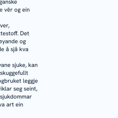
 ganske
e vêr og ein
ver,
testoff. Det
døyande og
de å sjå kva
vane sjuke, kan
 skuggefullt
ogbruket leggje
iklar seg seint,
er sjukdommar
va art ein