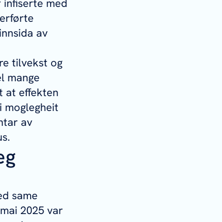
 infiserte med
verførte
innsida av
re tilvekst og
vel mange
t at effekten
Éi moglegheit
ntar av
us.
eg
med same
 mai 2025 var