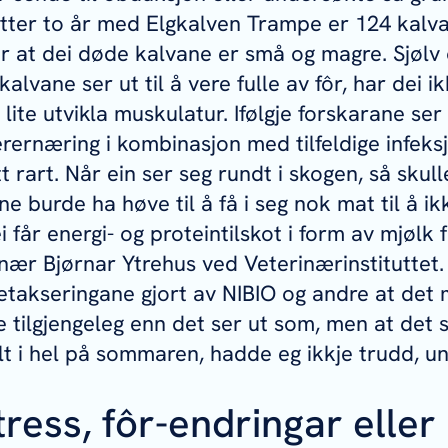
 Etter to år med Elgkalven Trampe er 124 kalv
r at dei døde kalvane er små og magre. Sjøl
kalvane ser ut til å vere fulle av fôr, har dei ik
ite utvikla muskulatur. Ifølgje forskarane ser d
ernæring i kombinasjon med tilfeldige infeksj
itt rart. Når ein ser seg rundt i skogen, så skull
ne burde ha høve til å få i seg nok mat til å ikk
i får energi- og proteintilskot i form av mjølk 
rinær Bjørnar Ytrehus ved Veterinærinstituttet.
tetakseringane gjort av NIBIO og andre at det
 tilgjengeleg enn det ser ut som, men at det sk
lt i hel på sommaren, hadde eg ikkje trudd, u
ress, fôr-endringar eller