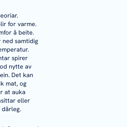
eoriar.
ir for varme.
mfor å beite.
r ned samtidig
emperatur.
tar spirer
god nytte av
ein. Det kan
ik mat, og
er at auka
ittar eller
 dårleg.