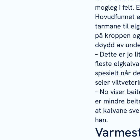
mogleg i felt.
Hovudfunnet e
tarmane til elg
på kroppen og l
døydd av under
– Dette er jo l
fleste elgkalva
spesielt når de
seier viltvete
– No viser bei
er mindre beite
at kalvane sve
han.
Varmest