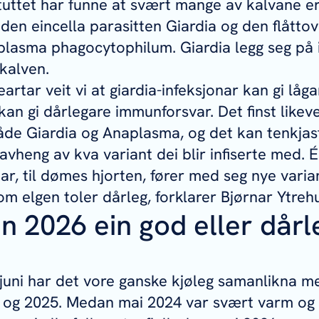
tuttet har funne at svært mange av kalvane er
 den eincella parasitten Giardia og den flåtto
plasma phagocytophilum
.
Giardia
legg seg på 
gkalven.
eartar veit vi at
giardia-
infeksjonar kan gi låga
kan gi dårlegare immunforsvar. Det finst like
både
Giardia
og
Anaplasma
, og det kan tenkjas
avheng av kva variant dei blir infiserte med. 
tar, til dømes hjorten, fører med seg nye varia
om elgen toler dårleg, forklarer Bjørnar Ytreh
n 2026 ein god eller dårl
l i juni har det vore ganske kjøleg samanlikna 
4 og 2025. Medan mai 2024 var svært varm og