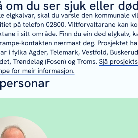
 om du ser sjuk eller dø
e elgkalvar, skal du varsle den kommunale vil
litiet på telefon 02800. Viltforvaltarane kan k
ane i sitt område. Finn du ein død elgkalv, ka
rampe-kontakten nærmast deg. Prosjektet ha
r i fylka Agder, Telemark, Vestfold, Buskerud
ndet, Trøndelag (Fosen) og Troms.
Sjå prosjekt
pe for meir informasjon.
personar