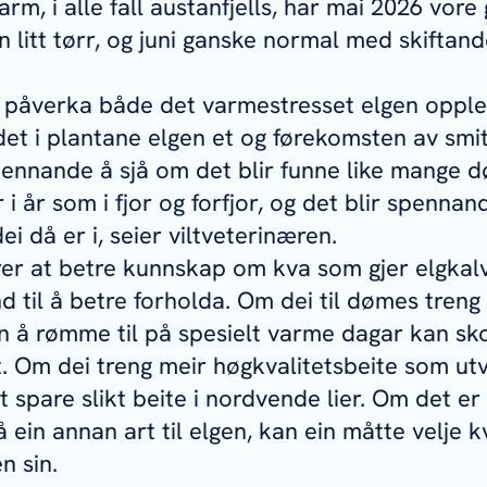
rm, i alle fall austanfjells, har mai 2026 vore
 litt tørr, og juni ganske normal med skiftand
a påverka både det varmestresset elgen opple
et i plantane elgen et og førekomsten av smit
pennande å sjå om det blir funne like mange 
i år som i fjor og forfjor, og det blir spennan
dei då er i, seier viltveterinæren.
rer at betre kunnskap om kva som gjer elgkal
nd til å betre forholda. Om dei til dømes treng
n å rømme til på spesielt varme dagar kan sk
et. Om dei treng meir høgkvalitetsbeite som utv
 spare slikt beite i nordvende lier. Om det 
 ein annan art til elgen, kan ein måtte velje k
n sin.