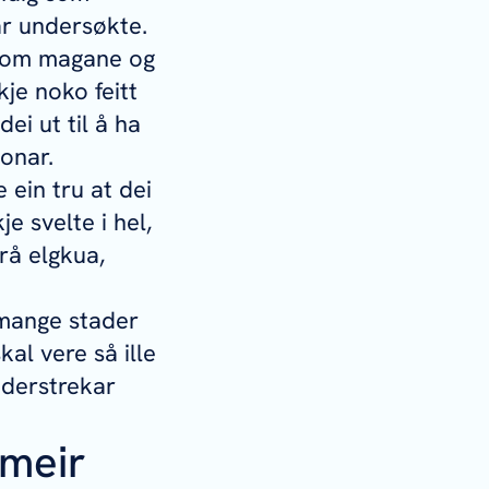
ar undersøkte.
v om magane og
kje noko feitt
ei ut til å ha
onar.
e ein tru at dei
je svelte i hel,
frå elgkua,
 mange stader
al vere så ille
nderstrekar
 meir