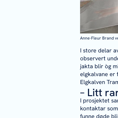
Anne-Fleur Brand ve
I store delar a
observert unde
jakta blir òg 
elgkalvane er 
Elgkalven Tram
– Litt ra
I prosjektet s
kontaktar som 
funne døde bli