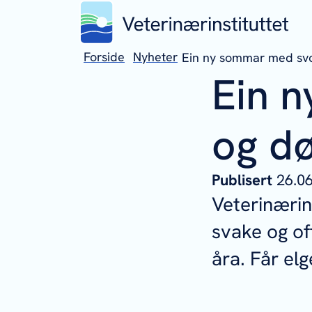
Forside
Nyheter
Ein ny sommar med svo
Ein 
og dø
Publisert
26.0
Veterinærin
svake og oft
åra. Får elg