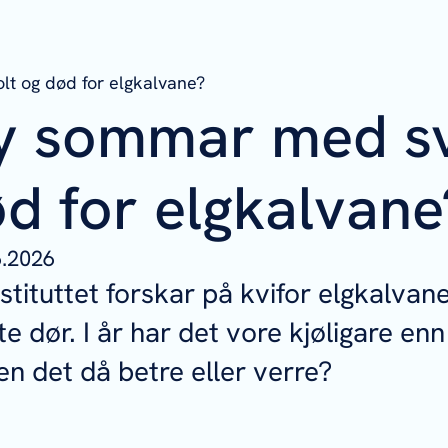
lt og død for elgkalvane?
ny sommar med sv
d for elgkalvane
6.2026
stituttet forskar på kvifor elgkalvan
e dør. I år har det vore kjøligare enn
en det då betre eller verre?