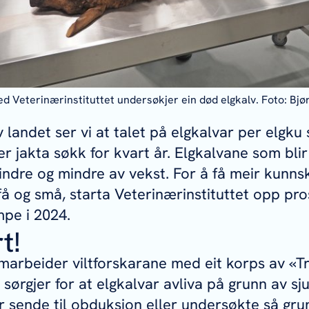
d Veterinærinstituttet undersøkjer ein død elgkalv. Foto: Bjø
v landet ser vi at talet på elgkalvar per elgku
r jakta søkk for kvart år. Elgkalvane som bli
mindre og mindre av vekst. For å få meir kunn
få og små, starta Veterinærinstituttet opp pro
pe i 2024.
rt!
amarbeider viltforskarane med eit korps av «
sørgjer for at elgkalvar avliva på grunn av sj
r sende til obduksjon eller undersøkte så gr