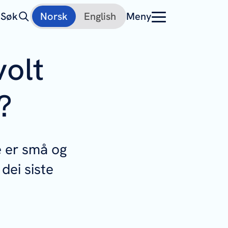
Søk
Norsk
English
Meny
olt
?
e er små og
 dei siste