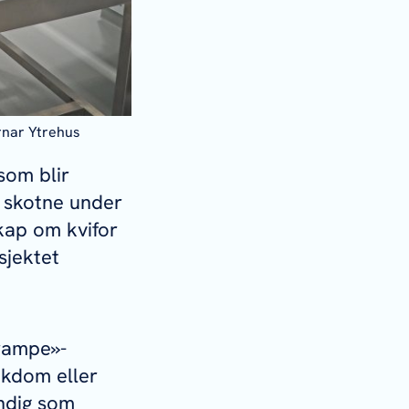
rnar Ytrehus
 som blir
r skotne under
skap om kvifor
sjektet
Trampe»-
ukdom eller
undig som