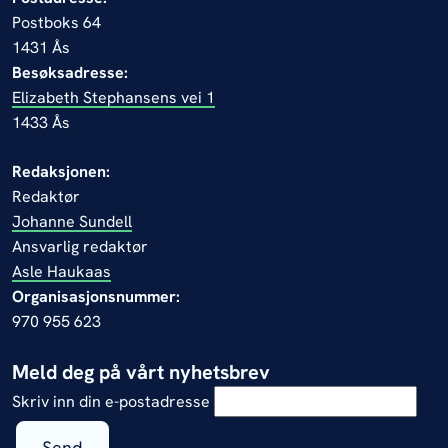
Postboks 64
1431 Ås
Besøksadresse:
Elizabeth Stephansens vei 1
1433 Ås
Redaksjonen:
Redaktør
Johanne Sundell
Ansvarlig redaktør
Asle Haukaas
Organisasjonsnummer:
970 955 623
Meld deg på vårt nyhetsbrev
Skriv inn din e-postadresse
Send