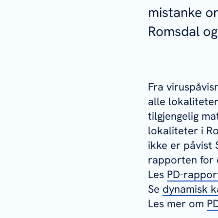
mistanke om
Romsdal og 
Fra viruspåvis
alle lokalitet
tilgjengelig ma
lokaliteter i 
ikke er påvist
rapporten for
Les
PD-rapport
Se
dynamisk k
Les mer om
PD