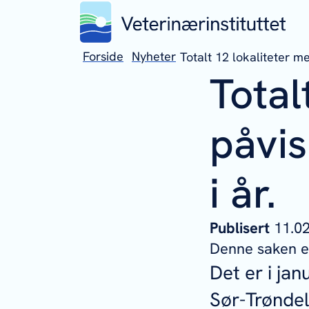
Forside
Nyheter
Totalt 12 lokaliteter m
Total
påvi
i år.
Publisert
11.
Denne saken er
Det er i jan
Sør-Trøndela