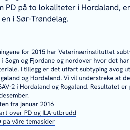
 PD på to lokaliteter i Hordaland, e
en i Sør-Trøndelag.
ningene for 2015 har Veterinærinstituttet subt
er i Sogn og Fjordane og nordover hvor det ha
teriale. I tillegg er det utført subtyping avog u
Rogaland og Hordaland. Vi vil understreke at d
 SAV-2 i Hordaland og Rogaland. Resultatet er 
 desember.
en fra januar 2016
art over PD og ILA-utbrudd
 på våre temasider