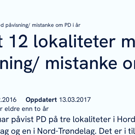
ed påvisning/ mistanke om PD i år
t 12 lokaliteter 
sning/ mistanke 
02.2016
Oppdatert
13.03.2017
 eldre enn to år
uar påvist PD på tre lokaliteter i Hord
g og en i Nord-Trøndelag. Det er i ti