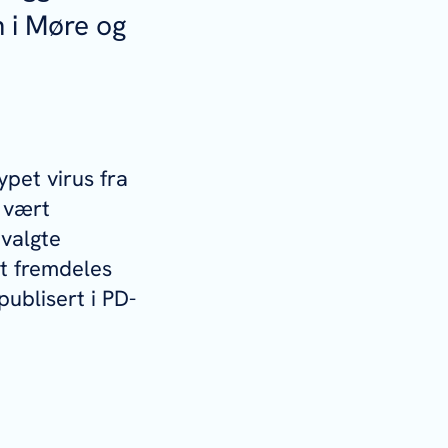
n i Møre og
ypet virus fra
r vært
tvalgte
et fremdeles
publisert i PD-