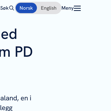
Søk
Norsk
English
Meny
med
om PD
aland, en i
llegg