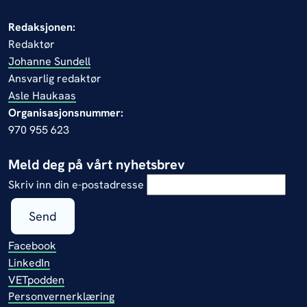
Redaksjonen:
Redaktør
Johanne Sundell
Ansvarlig redaktør
Asle Haukaas
Organisasjonsnummer:
970 955 623
Meld deg på vårt nyhetsbrev
Skriv inn din e-postadresse
Send
Facebook
LinkedIn
VETpodden
Personvernerklæring