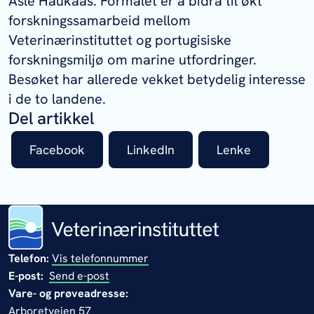
Asle Haukaas. Formålet er å bidra til økt
forskningssamarbeid mellom
Veterinærinstituttet og portugisiske
forskningsmiljø om marine utfordringer.
Besøket har allerede vekket betydelig interesse
i de to landene.
Del artikkel
Facebook
LinkedIn
Lenke
Telefon:
Vis telefonnummer
E-post:
Send e-post
Vare- og prøveadresse:
Arboretveien 57