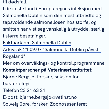
til dødsfall.
I de fleste land i Europa regnes infeksjon med
Salmonella
Dublin som den mest utbredte og
tapsvoldende salmonellosen hos storfe, og
smitten har vist seg vanskelig å utrydde, særlig
i større besetninger.
Faktaark om Salmonella Dublin
Arkivsak 21.09.07 "Salmonella Dublin påvist i
Rogaland"
Mer om overvåkings- og kontrollprogrammene
Kontaktpersoner på Veterinærinstituttet:
Bjarne Bergsjø, forsker, seksjon for
bakteriologi
Telefon 23 21 63 21
E-post:
bjarne.bergsjo@vetinst.no
Solveig Jore, forsker, Zoonosesenteret