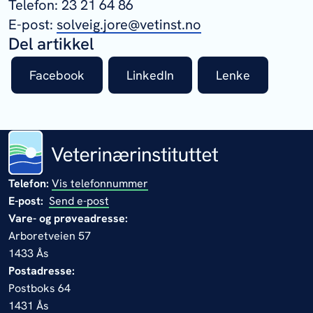
Telefon: 23 21 64 86
E-post:
solveig.jore@vetinst.no
Del artikkel
Facebook
LinkedIn
Lenke
Telefon:
Vis telefonnummer
E-post:
Send e-post
Vare- og prøveadresse:
Arboretveien 57
1433 Ås
Postadresse:
Postboks 64
1431 Ås