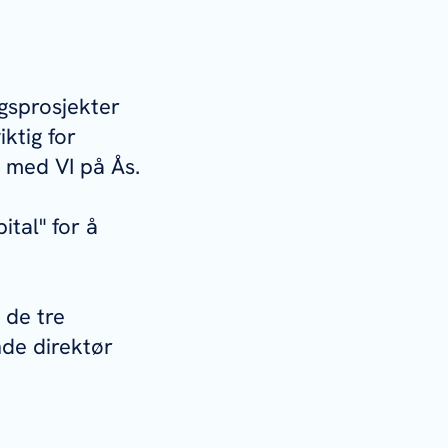
ngsprosjekter
ktig for
 med VI på Ås.
tal" for å
 de tre
nde direktør