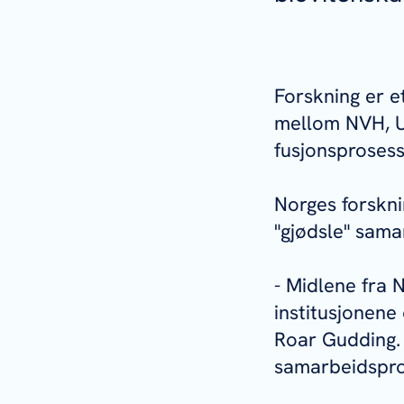
Forskning er e
mellom NVH, UM
fusjonsproses
Norges forskni
"gjødsle" sam
- Midlene fra N
institusjonene
Roar Gudding. 
samarbeidspro