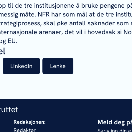
pp til de tre institusjonene å bruke pengene 
messig måte. NFR har som mål at de tre insti
strategiprosess, skal øke antall søknader som 
nternasjonale arenaer, det vil i hovedsak si N
og EU.
el
LinkedIn
Lenke
Meld deg på
Redaksjonen:
Redaktør
Skriv inn din 