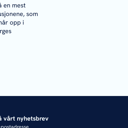
på en mest
tusjonene, som
når opp i
orges
 vårt nyhetsbrev
e-postadresse