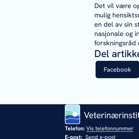
Det vil være o
mulig hensikts
en del av sin 
nasjonale og i
forskningsråd 
Del artikk
Facebook
Telefon:
Vis telefonnummer
E-post:
Send e-post