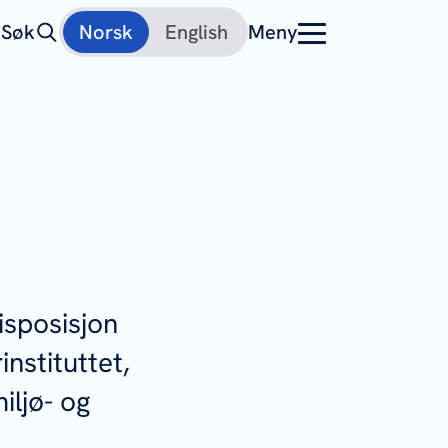
Søk
Norsk
English
Meny
disposisjon
nstituttet,
iljø- og