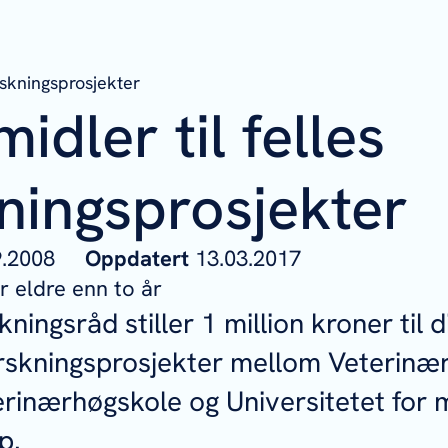
rskningsprosjekter
idler til felles
ningsprosjekter
09.2008
Oppdatert
13.03.2017
 eldre enn to år
ningsråd stiller 1 million kroner til 
forskningsprosjekter mellom Veterinæri
rinærhøgskole og Universitetet for m
p.