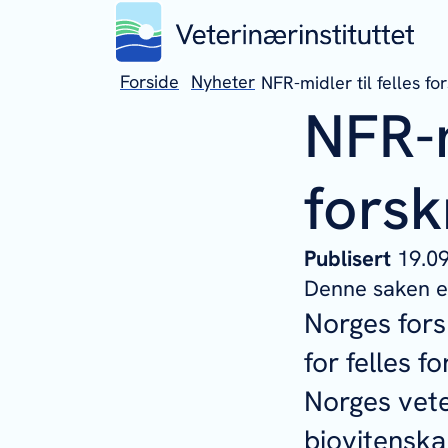
Forside
Nyheter
NFR-midler til felles fo
NFR-m
forsk
Publisert
19.
Denne saken er
Norges forsk
for felles 
Norges vete
biovitenska