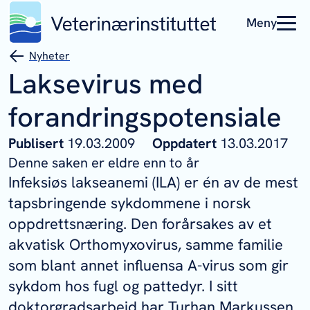
Meny
Nyheter
Laksevirus med
forandringspotensiale
Publisert
19.03.2009
Oppdatert
13.03.2017
Denne saken er eldre enn to år
Infeksiøs lakseanemi (ILA) er én av de mest
tapsbringende sykdommene i norsk
oppdrettsnæring. Den forårsakes av et
akvatisk Orthomyxovirus, samme familie
som blant annet influensa A-virus som gir
sykdom hos fugl og pattedyr. I sitt
doktorgradsarbeid har Turhan Markussen