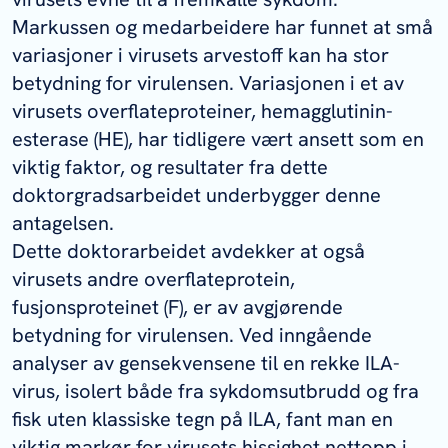
Markussen og medarbeidere har funnet at små
variasjoner i virusets arvestoff kan ha stor
betydning for virulensen. Variasjonen i et av
virusets overflateproteiner, hemagglutinin-
esterase (HE), har tidligere vært ansett som en
viktig faktor, og resultater fra dette
doktorgradsarbeidet underbygger denne
antagelsen.
Dette doktorarbeidet avdekker at også
virusets andre overflateprotein,
fusjonsproteinet (F), er av avgjørende
betydning for virulensen. Ved inngående
analyser av gensekvensene til en rekke ILA-
virus, isolert både fra sykdomsutbrudd og fra
fisk uten klassiske tegn på ILA, fant man en
viktig markør for virusets hissighet nettopp i