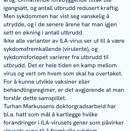
igangsatt, og antall utbrudd redusert kraftig.
Men sykdommen har vist seg vanskelig å
utrydde, og i de senere årene har man igjen
sett en økning i antall utbrudd.
Ikke alle varianter av ILA-virus ser ut til å være
sykdomsfremkallende (virulente), og
sykdomsforløpet varierer fra utbrudd til
utbrudd. Det er hele tiden en kamp mellom
virus og vert om hvem som skal ha overtaket.
For å kunne utvikle vaksiner eller
behandlingsregimer, er det avgjørende at man
forstår dette samspillet.
Turhan Markussens doktorgradsarbeid har
bl.a. hatt som mål å kartlegge hvilke
forandringer i ILA-virusets gener som påvirker
virusets evne til å fremkalle sykdom.