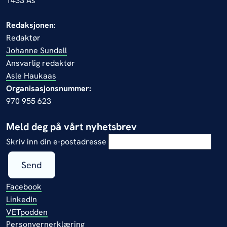
1433 Ås
Redaksjonen:
Redaktør
Johanne Sundell
Ansvarlig redaktør
Asle Haukaas
Organisasjonsnummer:
970 955 623
Meld deg på vårt nyhetsbrev
Skriv inn din e-postadresse
Send
Facebook
LinkedIn
VETpodden
Personvernerklæring